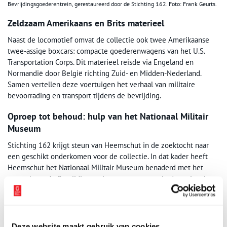
Bevrijdingsgoederentrein, gerestaureerd door de Stichting 162. Foto: Frank Geurts.
Zeldzaam Amerikaans en Brits materieel
Naast de locomotief omvat de collectie ook twee Amerikaanse
twee-assige boxcars: compacte goederenwagens van het U.S.
Transportation Corps. Dit materieel reisde via Engeland en
Normandië door België richting Zuid- en Midden-Nederland.
Samen vertellen deze voertuigen het verhaal van militaire
bevoorrading en transport tijdens de bevrijding.
Oproep tot behoud: hulp van het Nationaal Militair
Museum
Stichting 162 krijgt steun van Heemschut in de zoektocht naar
een geschikt onderkomen voor de collectie. In dat kader heeft
Heemschut het Nationaal Militair Museum benaderd met het
verzoek om de Bevrijdingstreinen op te nemen in de nationale
collectie. In dit jubileumjaar van 80 jaar bevrijding zou het
verdwijnen van dit erfgoed een onherstelbaar verlies zijn.
Bron:
De Erfgoedstem
Deze website maakt gebruik van cookies