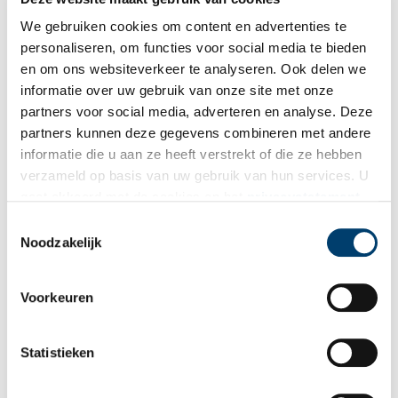
Publicatiedatum: 01/05/2025
We gebruiken cookies om content en advertenties te
personaliseren, om functies voor social media te bieden
en om ons websiteverkeer te analyseren. Ook delen we
informatie over uw gebruik van onze site met onze
partners voor social media, adverteren en analyse. Deze
Ontvang de nieuwsbrief
partners kunnen deze gegevens combineren met andere
informatie die u aan ze heeft verstrekt of die ze hebben
Wilt u op de hoogte blijven van de mooiste verhalen en het
verzameld op basis van uw gebruik van hun services. U
laatste erfgoednieuws? Schrijf u dan nu in voor onze
gaat akkoord met de cookies en het
privacystatement
wekelijkse nieuwsbrief!
als u onze website blijft gebruiken.
Toestemmingsselectie
Noodzakelijk
Bij inschrijving gaat u akkoord met ons
privacybeleid
.
Voorkeuren
Aanvullingen
Statistieken
Vul deze informatie aan of geef een reactie.