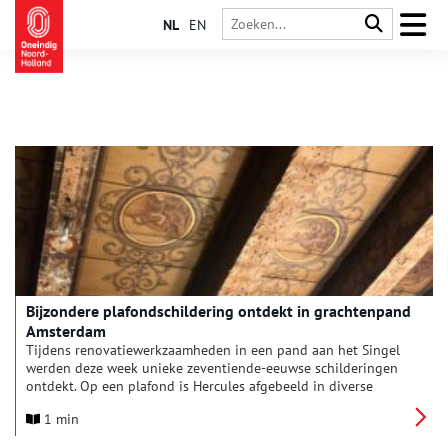
NL
EN
Bijzondere plafondschildering ontdekt in grachtenpand
Amsterdam
Tijdens renovatiewerkzaamheden in een pand aan het Singel
werden deze week unieke zeventiende-eeuwse schilderingen
ontdekt. Op een plafond is Hercules afgebeeld in diverse
mythologische scènes. Het pand, eigendom van Aham
1 min
Vastgoed, wenst het huisnummer niet te vermelden om
overlast van nieuwsgierigen tijdens de verbouwing te