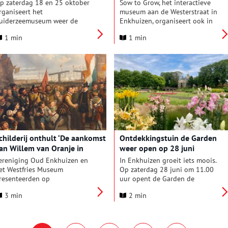
nderdeel van deze vaste
p zaterdag 18 en 25 oktober
Sow to Grow, het interactieve
resentatie.
rganiseert het
museum aan de Westerstraat in
uiderzeemuseum weer de
Enkhuizen, organiseert ook in
vond in ’t Zuiderzeedorp. Dé
de herfst een reeks interessante
1 min
1 min
ans om het museum in de
en boeiende activiteiten voor
vonduren te ontdekken. Deze
bezoekers van alle leeftijden.
wee avonden is ’t
Komend weekend, zaterdag 20
uiderzeedorp verlicht met
september staat in het teken
onderden stormlantaarns, de
van het oogsten en dorsen van
uisjes zijn geopend, de
zaden. Zoals dat vroeger ging.
mbachtslieden zijn in touw en
e bezoekers mogen mee op de
eldschuit voor een sfeervol
ochtje over de grachten.
childerij onthult ‘De aankomst
Ontdekkingstuin de Garden
an Willem van Oranje in
weer open op 28 juni
nkhuizen’
ereniging Oud Enkhuizen en
In Enkhuizen groeit iets moois.
et Westfries Museum
Op zaterdag 28 juni om 11.00
resenteerden op
uur opent de Garden de
insdagmiddag 15 juli in het
onzichtbare deuren naar dé
3 min
2 min
tadhuis van Enkhuizen het
showtuin voor groenten,
childerij ‘De aankomst van
bloemen en kruiden. Vlak voor
illem van Oranje in
de historische Koepoort en
nkhuizen’. Het schilderij is
stadsmuur worden bezoekers