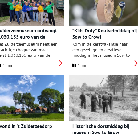
ordt vooruitgelopen op de
presenteert het museum in het
fficiële opening van de Garden
Schathuys de nieuwe
p zaterdag 27 juni.
tentoonstelling ‘Met nieuwe
ogen’.
uiderzeemuseum ontvangt
“Kids Only” Knutselmiddag bij
.030.155 euro van de
Sow to Grow!
riendenLoterij
et Zuiderzeemuseum heeft een
Kom in de kerstvakantie naar
rachtige cheque van maar
een gezellige en creatieve
iefst 1.030.155 euro van de
middag in het museum Sow to
riendenLoterij in ontvangst
Grow in Enkhuizen! Op dinsdag
1 min
1 min
enomen. Met dit mooie
30 december, vanaf 13.30 uur,
eldbedrag kan het museum
organiseert Sow to Grow een
nder andere diverse
Vogelvoer-Knutselmiddag voor
ollectiepanden in ’t
kinderen van 7 tot 12 jaar.
uiderzeedorp restaureren en
e klimaatcondities verbeteren.
aarnaast wordt geïnvesteerd
n het verder verlevendigen van
e vaste presentatie in ’t
uiderzeedorp. Ook de
estauratie en inrichting van de
vond in ’t Zuiderzeedorp
Historische dorsmiddag bij
ektjalk in de Marker haven zijn
museum Sow to Grow
nmiddels voortgezet, als