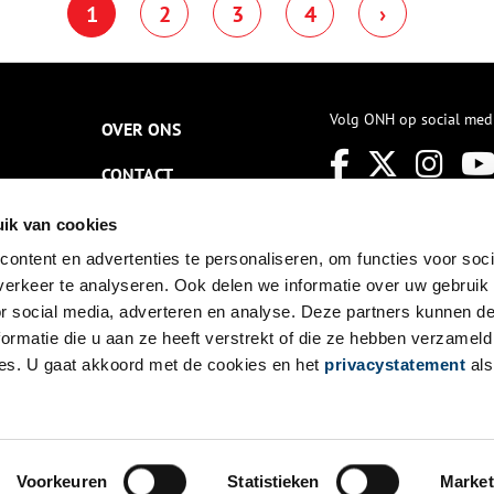
1
2
3
4
›
angekocht door het Westfries
meegenomen op een
useum met steun van
ontdekkingsreis langs alles wat
ereniging Oud Enkhuizen,
groeit en bloeit op onze
ndernemersfonds Enkhuizen
vruchtbare grond.
n Stichting Comité 21 mei
572. Met dit gezamenlijke
Volg ONH op social med
OVER ONS
nitiatief is een belangrijk
erhaal uit de nationale en
okale geschiedenis weer
CONTACT
ichtbaar voor het grote
ubliek.
NIEUWSBRIEF
ik van cookies
ontent en advertenties te personaliseren, om functies voor soci
DISCLAIMER
erkeer te analyseren. Ook delen we informatie over uw gebruik
PRIVACY
or social media, adverteren en analyse. Deze partners kunnen 
ormatie die u aan ze heeft verstrekt of die ze hebben verzameld
TOEGANKELIJKHEID
es. U gaat akkoord met de cookies en het
privacystatement
als
Voorkeuren
Statistieken
Market