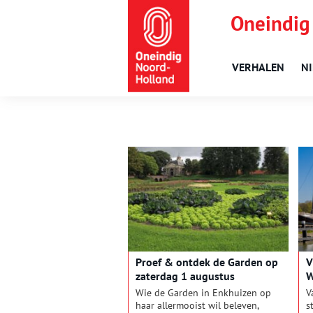
Oneindig
VERHALEN
N
Proef & ontdek de Garden op
V
zaterdag 1 augustus
W
Wie de Garden in Enkhuizen op
V
haar allermooist wil beleven,
s