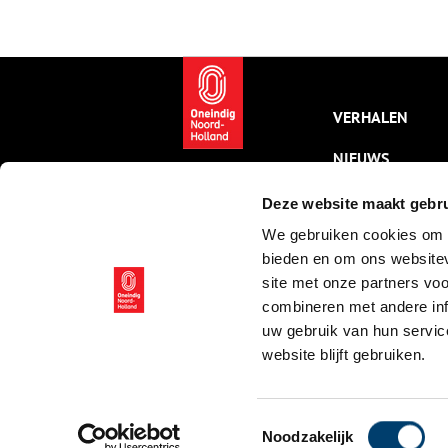
op zaterdag en zondag 30 en
a
31 augustus, tussen 12.00 en
M
17.00 uur.
V
O
e
1
VERHALEN
i
v
l
NIEUWS
z
p
KALENDER
Deze website maakt gebru
We gebruiken cookies om c
THEMA’S
bieden en om ons websitev
ACTIVITEITEN
site met onze partners vo
combineren met andere inf
VIDEO’S
uw gebruik van hun servic
website blijft gebruiken.
© ONH | 2026
Toestemmingsselectie
Noodzakelijk