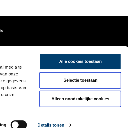
Deze tijdelijke tentoonstelling
toont bijzondere objecten uit
de uitgebreide museumcollectie
en neemt je mee naar de wereld
van scheepswerven, het werk
aan boord van vissers- en
ia
vrachtschepen én de
bedrijvigheid op de wal.
Alle cookies toestaan
al media te
 van onze
Selectie toestaan
deze gegevens
 op basis van
 u onze
Alleen noodzakelijke cookies
ing
Details tonen