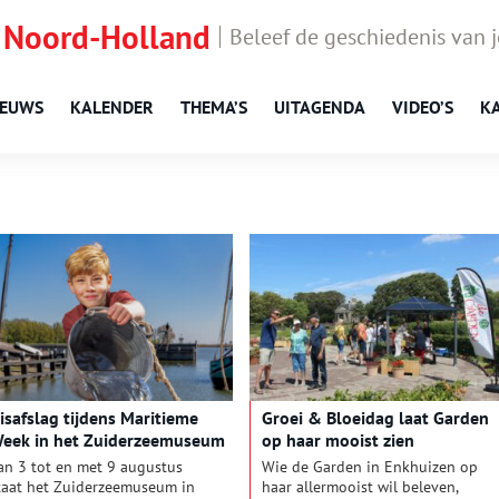
 Noord-Holland
Beleef de geschiedenis van 
IEUWS
KALENDER
THEMA’S
UITAGENDA
VIDEO’S
K
isafslag tijdens Maritieme
Groei & Bloeidag laat Garden
eek in het Zuiderzeemuseum
op haar mooist zien
an 3 tot en met 9 augustus
Wie de Garden in Enkhuizen op
taat het Zuiderzeemuseum in
haar allermooist wil beleven,