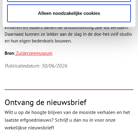
Bezoek ook het Schathuys en ga op ontdekkingstocht met
Marretje de meeuw in de nieuwe activiteit
Marretje, baas van alle
Alleen noodzakelijke cookies
dieren
en help haar controleren of alle museumdieren goed
worden verzorgd. Met korte, speelse opdrachten verkennen
kinderen en ouders samen de tentoonstelling
Zee vol verhalen
.
Daarnaast kunnen ze lekker aan de slag in de doe-het-zelf-studio
en hun eigen bedenksels bouwen.
Bron
:
Zuiderzeemuseum
Publicatiedatum: 30/06/2026
Ontvang de nieuwsbrief
Wilt u op de hoogte blijven van de mooiste verhalen en het
laatste erfgoednieuws? Schrijf u dan nu in voor onze
wekelijkse nieuwsbrief!