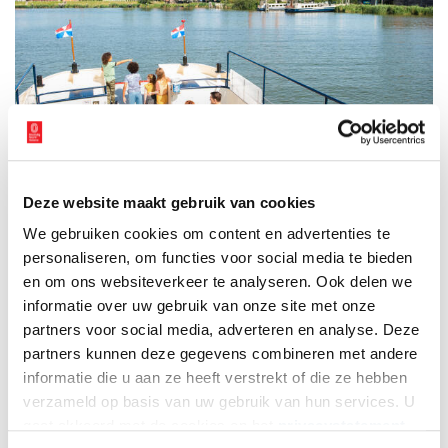
Museumveerboot naar ’t Zuiderzeedorp, foto Mariël Kolmschot
Deze website maakt gebruik van cookies
Stap terug in de tijd
We gebruiken cookies om content en advertenties te
personaliseren, om functies voor social media te bieden
Een bezoek aan het Zuiderzeemuseum begint met een gratis
en om ons websiteverkeer te analyseren. Ook delen we
boottocht naar ‘t Zuiderzeedorp. Wandel langs meer dan
informatie over uw gebruik van onze site met onze
honderdveertig authentieke huizen, werkplaatsen en winkels én
ontdek hoe mensen vroeger leefden en werkten. Bewonder het
partners voor social media, adverteren en analyse. Deze
werk van ambachtslieden en help een handje, schuif aan in een
partners kunnen deze gegevens combineren met andere
klas uit 1930 of ga op zoek naar schippersklussen in de Marker
informatie die u aan ze heeft verstrekt of die ze hebben
haven. Leef je uit met activiteiten: knutsel een klompbootje,
verzameld op basis van uw gebruik van hun services. U
ontdek waterdoepark
Expeditie Waterwerken
of duik in de
gaat akkoord met de cookies en het
privacystatement
verkleedkist en maak een legendarische klederdrachtfoto. Voor