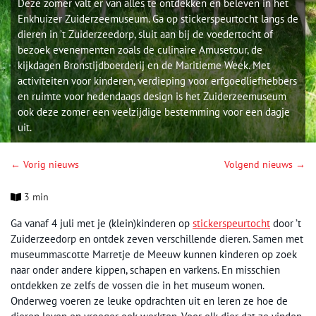
Deze zomer valt er van alles te ontdekken en beleven in het
Enkhuizer Zuiderzeemuseum. Ga op stickerspeurtocht langs de
dieren in ’t Zuiderzeedorp, sluit aan bij de voedertocht of
bezoek evenementen zoals de culinaire Amusetour, de
kijkdagen Bronstijdboerderij en de Maritieme Week. Met
activiteiten voor kinderen, verdieping voor erfgoedliefhebbers
en ruimte voor hedendaags design is het Zuiderzeemuseum
ook deze zomer een veelzijdige bestemming voor een dagje
uit.
← Vorig nieuws
Volgend nieuws →
3 min
Ga vanaf 4 juli met je (klein)kinderen op
stickerspeurtocht
door ’t
Zuiderzeedorp en ontdek zeven verschillende dieren. Samen met
museummascotte Marretje de Meeuw kunnen kinderen op zoek
naar onder andere kippen, schapen en varkens. En misschien
ontdekken ze zelfs de vossen die in het museum wonen.
Onderweg voeren ze leuke opdrachten uit en leren ze hoe de