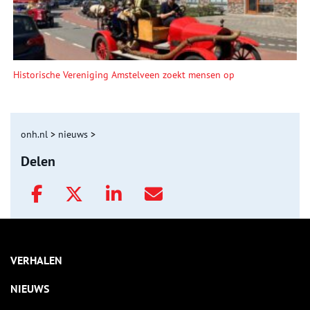
Historische Vereniging Amstelveen zoekt mensen op
onh.nl
>
nieuws
>
Delen
VERHALEN
NIEUWS