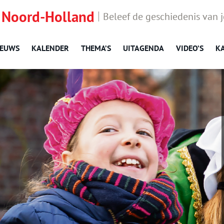
 Noord-Holland
Beleef de geschiedenis van 
IEUWS
KALENDER
THEMA’S
UITAGENDA
VIDEO’S
K