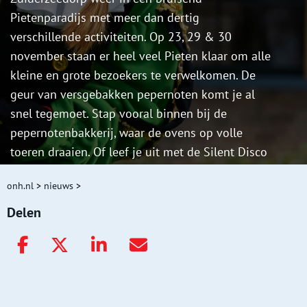
Pietenparadijs met meer dan dertig
verschillende activiteiten. Op 23, 29 & 30
november staan er heel veel Pieten klaar om alle
kleine en grote bezoekers te verwelkomen. De
geur van versgebakken pepernoten komt je al
snel tegemoet. Stap vooral binnen bij de
pepernotenbakkerij, waar de ovens op volle
toeren draaien. Of leef je uit met de Silent Disco
Pieten; zet een koptelefoon op en dans en swing
onh.nl
>
nieuws
>
mee op de leukste Sinterklaasliedjes.
Delen