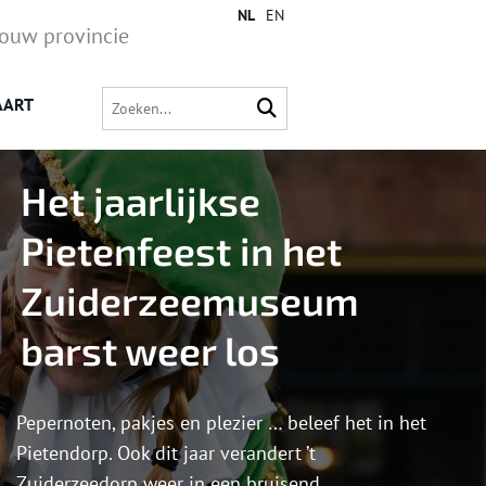
NL
EN
jouw provincie
AART
Het jaarlijkse
Pietenfeest in het
Zuiderzeemuseum
barst weer los
Pepernoten, pakjes en plezier … beleef het in het
Pietendorp. Ook dit jaar verandert ’t
Zuiderzeedorp weer in een bruisend