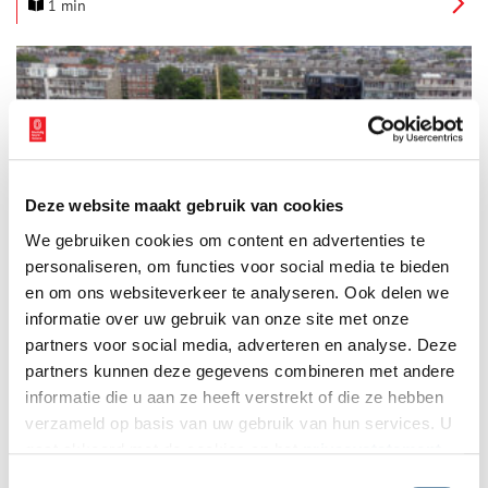
1 min
miljoen voor dorps- en buurthuizen. De subsidieregelingen
zijn vanaf maandag 3 februari 2025 open.
Deze website maakt gebruik van cookies
Duurzame energieopwekking bij historisch molenterrein in
We gebruiken cookies om content en advertenties te
Amsterdam
personaliseren, om functies voor social media te bieden
Het historische molenterrein De Otter in Amsterdam, bekend
van de houtzaagmolen uit 1631, zet een baanbrekende stap
en om ons websiteverkeer te analyseren. Ook delen we
richting duurzaamheid met behulp van aquathermie. Deze
informatie over uw gebruik van onze site met onze
innovatieve technologie gebruikt het water dat langs de
3 min
partners voor social media, adverteren en analyse. Deze
kademuur van de Kostverlorenvaart stroomt om energie op te
wekken.
partners kunnen deze gegevens combineren met andere
informatie die u aan ze heeft verstrekt of die ze hebben
verzameld op basis van uw gebruik van hun services. U
gaat akkoord met de cookies en het
privacystatement
als u onze website blijft gebruiken.
Toestemmingsselectie