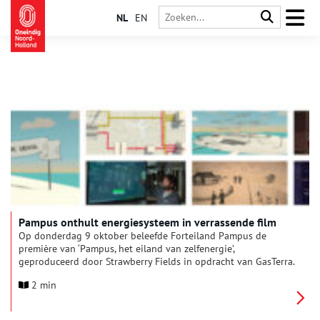
NL
EN
Pampus onthult energiesysteem in verrassende film
Op donderdag 9 oktober beleefde Forteiland Pampus de
première van ‘Pampus, het eiland van zelfenergie’,
geproduceerd door Strawberry Fields in opdracht van GasTerra.
In tien minuten neemt de film de kijker mee in het hart van
2 min
het fossielvrije energiesysteem van het eiland, waar zon, wind,
biomassa en waterstof samenkomen onder leiding van een
‘computerdirigent’.