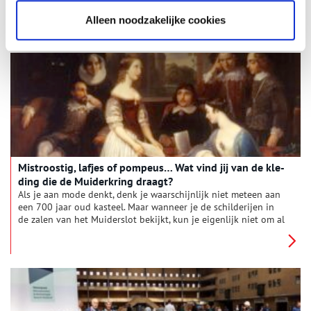
toekomstbestendige vorm van landbouw in 2040. Fotograaf
David Galjaard legt vast welke initiatieven en ontwikkelingen
Alleen noodzakelijke cookies
2 min
er al zijn en onderzoekt hoe deze overgang van invloed is op
het werk van de boeren en telers in Noord-Holland. De foto’s
worden gemaakt in het kader van de jaarlijkse foto-opdracht
voor de Provinciale Atlas Noord-Holland: de unieke
beeldcollectie die het Noord-Hollands Archief voor de
provincie Noord-Holland in beheer heeft.
Mis­troos­tig, laf­jes of pom­peus… Wat vind jij van de kle­
ding die de Mui­der­kring draagt?
Als je aan mode denkt, denk je waarschijnlijk niet meteen aan
een 700 jaar oud kasteel. Maar wanneer je de schilderijen in
de zalen van het Muiderslot bekijkt, kun je eigenlijk niet om al
die “pompeuze kledij” heen. Wat zien we nu eigenlijk? En hoe
keken ze er vroeger naar?