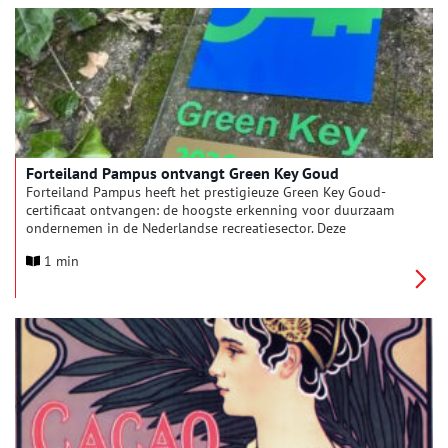
De dag na de première wordt de film online beschikbaar
gemaakt, zodat iedereen – waar ook ter wereld – kan zien hoe
vernuftig het eiland zijn duurzame energiehuishouding
organiseert.
Forteiland Pampus ontvangt Green Key Goud
Forteiland Pampus heeft het prestigieuze Green Key Goud-
certificaat ontvangen: de hoogste erkenning voor duurzaam
ondernemen in de Nederlandse recreatiesector. Deze
toekenning bevestigt de voortrekkersrol van het eiland op het
1 min
gebied van fossielvrije, circulaire en maatschappelijk
verantwoorde bedrijfsvoering.