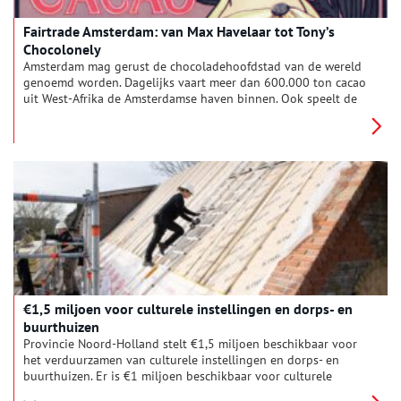
Fairtrade Amsterdam: van Max Havelaar tot Tony’s
Chocolonely
Amsterdam mag gerust de chocoladehoofdstad van de wereld
genoemd worden. Dagelijks vaart meer dan 600.000 ton cacao
uit West-Afrika de Amsterdamse haven binnen. Ook speelt de
hoofdstad een voortrekkersrol op het gebied van fairtrade. Dit
begon al in de negentiende eeuw, toen de Amsterdamse
Multatuli zijn roman Max Havelaar schreef. Vandaag de dag is
de stad de thuisbasis van grote fairtrade labels en
chocoladebedrijven, maar ook van kleine eerlijke en duurzame
initiatieven.
€1,5 miljoen voor culturele instellingen en dorps- en
buurthuizen
Provincie Noord-Holland stelt €1,5 miljoen beschikbaar voor
het verduurzamen van culturele instellingen en dorps- en
buurthuizen. Er is €1 miljoen beschikbaar voor culturele
instellingen zoals musea, theaters en poppodia en een half