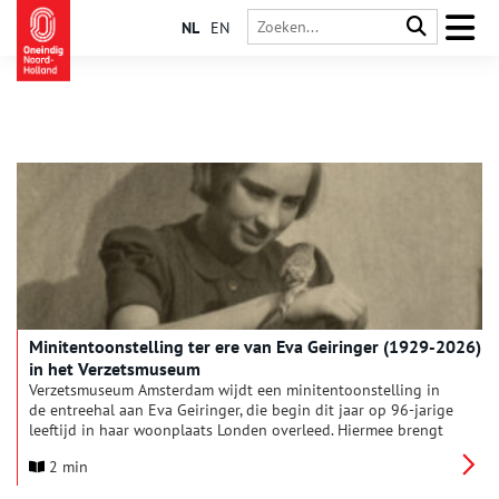
NL
EN
Minitentoonstelling ter ere van Eva Geiringer (1929-2026)
in het Verzetsmuseum
Verzetsmuseum Amsterdam wijdt een minitentoonstelling in
de entreehal aan Eva Geiringer, die begin dit jaar op 96-jarige
leeftijd in haar woonplaats Londen overleed. Hiermee brengt
het museum een eerbetoon aan Eva’s leven en haar
2 min
onvermoeibare inzet om de herinnering aan haar vader en
broer levend te houden.