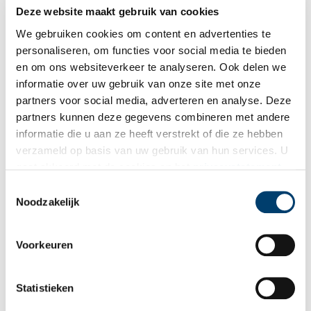
Deze website maakt gebruik van cookies
Het Circus van Oscar Carré
We gebruiken cookies om content en advertenties te
Voor een bijzonder avondje uit ga je naar het Koninklijk
Theater Carré. Het klassieke gebouw aan de Amstel ademt een
personaliseren, om functies voor social media te bieden
grandeur uit van vervlogen tijden. Bij binnenkomst zorgen de
en om ons websiteverkeer te analyseren. Ook delen we
schitterende kroonluchters, rood fluwelen stoelen en
informatie over uw gebruik van onze site met onze
overdadige decoraties ervoor, dat je je even terug waant in de
negentiende eeuw. Het rijke interieur maakt het lastig om voor
partners voor social media, adverteren en analyse. Deze
te stellen dat hier vroeger paarden rondrenden en
partners kunnen deze gegevens combineren met andere
circusartiesten de meest halsbrekende toeren uithaalden.
informatie die u aan ze heeft verstrekt of die ze hebben
verzameld op basis van uw gebruik van hun services. U
gaat akkoord met de cookies en het
privacystatement
als u onze website blijft gebruiken.
Toestemmingsselectie
Noodzakelijk
Kamp Schoorl: de tragische geschiedenis van de Schoorlse
Voorkeuren
Duinen
Een middagje wandelen door de Schoorlse Duinen is
natuurlijk nooit weg. Lekker een luchtje scheppen in de zon,
Statistieken
omringd door een uitgestrekt natuurgebied. Verschillende
wandel- en fietsroutes beginnen bij het bezoekerscentrum. Wat