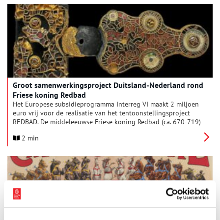
Groot samenwerkingsproject Duitsland-Nederland rond
Friese koning Redbad
Het Europese subsidieprogramma Interreg VI maakt 2 miljoen
euro vrij voor de realisatie van het tentoonstellingsproject
REDBAD. De middeleeuwse Friese koning Redbad (ca. 670-719)
staat in 2026 centraal in grootschalige tentoonstellingen in
2 min
Leeuwarden en Emden (Duitsland), in educatieprogramma’s in
beide landen, in een wetenschappelijke publicatie, in een
publieksboek en in een ‘role playing game’.