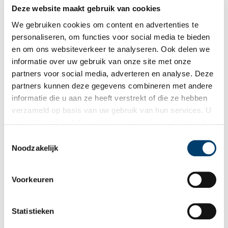
Deze website maakt gebruik van cookies
Liefdesoproepen uit vervlogen tijden
We gebruiken cookies om content en advertenties te
Op zijn Instagram account ‘Liefde van toen’ verzamelt
journalist Mark Traa liefdesoproepen uit vervlogen tijden. In
personaliseren, om functies voor social media te bieden
krantenadvertenties plaatsten onze voorouders anonieme
en om ons websiteverkeer te analyseren. Ook delen we
berichten bestemd voor hun minnaar, geliefde of weggelopen
informatie over uw gebruik van onze site met onze
partner. In zijn boek ’Steeds blijf ik u beminnen’ bespreekt hij
het fenomeen van de ‘contactadvertentie’ en vertelt over het
partners voor social media, adverteren en analyse. Deze
liefdesleven van vroeger.
partners kunnen deze gegevens combineren met andere
informatie die u aan ze heeft verstrekt of die ze hebben
verzameld op basis van uw gebruik van hun services. U
gaat akkoord met de cookies en het
privacystatement
als u onze website blijft gebruiken.
Toestemmingsselectie
Noodzakelijk
Collectie Joh. Enschedé: ‘De aandacht die het verdient’
Voorkeuren
Edzard Enschedé, bestuurslid van de Stichting Museum
Enschedé, is ontzettend trots op het erfgoed van zijn familie.
Uit alle historie en herinneringen één topstuk kiezen is
Statistieken
moeilijk, dus besluit hij drie bijzondere objecten eruit te
lichten waarmee hij zich persoonlijk verbonden voelt.