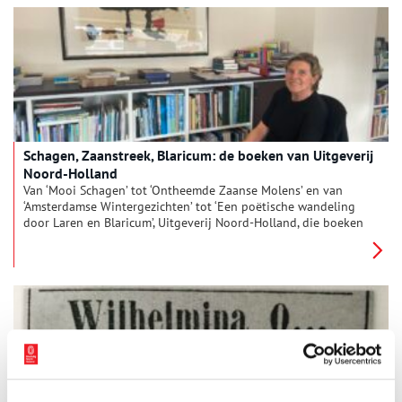
herinneringen van fabrieksarbeider A.H. de Heus.
Schagen, Zaanstreek, Blaricum: de boeken van Uitgeverij
Noord-Holland
Van ‘Mooi Schagen’ tot ‘Ontheemde Zaanse Molens’ en van
‘Amsterdamse Wintergezichten’ tot ‘Een poëtische wandeling
door Laren en Blaricum’, Uitgeverij Noord-Holland, die boeken
over erfgoed uitgeeft, bestrijkt waarlijk de hele provincie.