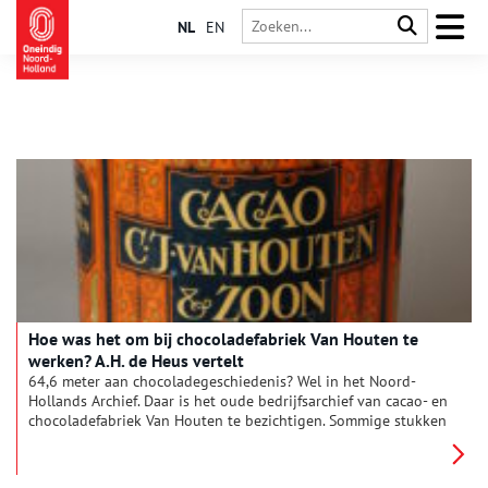
NL
EN
Hoe was het om bij chocoladefabriek Van Houten te
werken? A.H. de Heus vertelt
64,6 meter aan chocoladegeschiedenis? Wel in het Noord-
Hollands Archief. Daar is het oude bedrijfsarchief van cacao- en
chocoladefabriek Van Houten te bezichtigen. Sommige stukken
zijn echt ‘bedrijfsarchieverig’: contracten, verslagen van
aandeelhoudersvergaderingen, financiële rapporten. Toch zijn
er ook onverwachte pareltjes te vinden, zoals de persoonlijke