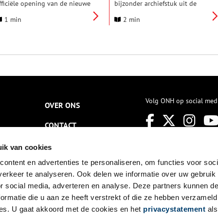
fficiële opening van de nieuwe
bijzonder archiefstuk uit de
aanbrug. Die vinden plaats in
collectie in de schijnwerpers.
1 min
2 min
e Stoomhal in Wormer en de
Deze keer: een gedicht van een
ermaning in Wormerveer. In de
ooggetuige van de grote brand
toomhal wordt onder andere
van Kolhorn in 1788. Op 15
en film over de Zaanbrug
september 2023 was het precies
ertoond en in de Vermaning is
235 jaar geleden dat een groot
en tentoonstelling van
deel van Kolhorn verwoest werd
fbeeldingen van de brug.
door een brand. De brand
ontstond aan het eind van de
middag in de bakkerij aan de
Oude Streek, al is de oorzaak
Volg ONH op social med
OVER ONS
van het ontstaan van de brand
nooit duidelijk geworden. In
CONTACT
een paar uur tijd werden 24
huizen, een schoolgebouw, de
gereformeerde kerk en de
NIEUWSBRIEF
ik van cookies
mennonietenkerk
(doopsgezinde kerk) in de as
ontent en advertenties te personaliseren, om functies voor soci
DISCLAIMER
gelegd.
erkeer te analyseren. Ook delen we informatie over uw gebruik
PRIVACY
or social media, adverteren en analyse. Deze partners kunnen 
ormatie die u aan ze heeft verstrekt of die ze hebben verzameld
TOEGANKELIJKHEID
es. U gaat akkoord met de cookies en het
privacystatement
als