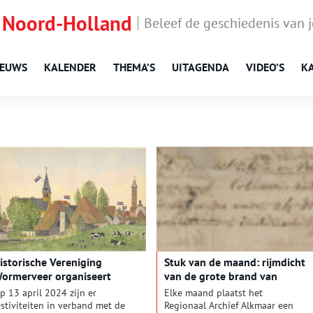
 Noord-Holland
Beleef de geschiedenis van 
IEUWS
KALENDER
THEMA’S
UITAGENDA
VIDEO’S
K
istorische Vereniging
Stuk van de maand: rijmdicht
ormerveer organiseert
van de grote brand van
edichtenwedstrijd
Kolhorn
p 13 april 2024 zijn er
Elke maand plaatst het
estiviteiten in verband met de
Regionaal Archief Alkmaar een