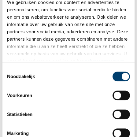
We gebruiken cookies om content en advertenties te
personaliseren, om functies voor social media te bieden
en om ons websiteverkeer te analyseren. Ook delen we
informatie over uw gebruik van onze site met onze
Ontvang de nieuwsbrief
partners voor social media, adverteren en analyse. Deze
partners kunnen deze gegevens combineren met andere
Wilt u op de hoogte blijven van de mooiste verhalen en het
informatie die u aan ze heeft verstrekt of die ze hebben
laatste erfgoednieuws? Schrijf u dan nu in voor onze
verzameld op basis van uw gebruik van hun services. U
wekelijkse nieuwsbrief!
gaat akkoord met de cookies en het
privacystatement
als u onze website blijft gebruiken.
Toestemmingsselectie
Noodzakelijk
Bij inschrijving gaat u akkoord met ons
privacybeleid
.
Voorkeuren
Aanvullingen
Statistieken
Vul deze informatie aan of geef een reactie.
Marketing