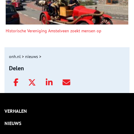
Historische Vereniging Amstelveen zoekt mensen op
onh.nl
>
nieuws
>
Delen
VERHALEN
NIEUWS