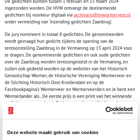
De gedichten kunnen tussen 1 februari en 15 maart 2024
ingezonden worden. De HVW ontvangt de deelnemende
gedichten bij voorkeur digitaal via
archivaris@hvwormerveer.nl
onder vermelding van ‘Inzending gedichten Zaanbrug’.
De jury nomineert in totaal 8 gedichten. De genomineerden
wordt gevraagd hun gedicht tijdens de opening van de
tentoonstelling Zaanbrug in de Vermaning op 13 april 2024 voor
te dragen. De genomineerde gedichten en ook oude gedichten
over de Zaanbrug worden tentoongesteld in de Vermaning, en
zullen ook gedeeld worden op de websites van het Historisch
Genootschap Wormer, de Historische Vereniging Wormerveer en
de Stichting Historisch Oost-Knollendam en op de
Facebookpagina’s Wormerveer en Wormerveerders en Je bent een
Wormerlander als.. De eerste prijs is een print van het winnende
gedicht op een postkaart. De kaart wordt aan elke bezoeker van
de tentoonstellingen in de Stoomhal en de Vermaning uitgereikt.
Bron:
Historische Vereniging Wormerveer
Deze website maakt gebruik van cookies
Publicatiedatum: 02/02/2024