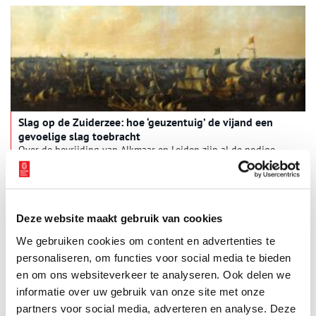
Slag op de Zuiderzee: hoe ‘geuzentuig’ de vijand een
gevoelige slag toebracht
Over de bevrijding van Alkmaar en Leiden zijn al de nodige
boeken geschreven, maar de Slag op de Zuiderzee, die voor
een ommekeer zorgde in de strijd tegen het Spaanse juk, kwam
er tot nu toe bekaaid vanaf. De publicatie van een nieuw boek
moet in deze lacune voorzien. Dit is deel twee uit een serie van
drie.
Deze website maakt gebruik van cookies
We gebruiken cookies om content en advertenties te
personaliseren, om functies voor social media te bieden
en om ons websiteverkeer te analyseren. Ook delen we
informatie over uw gebruik van onze site met onze
partners voor social media, adverteren en analyse. Deze