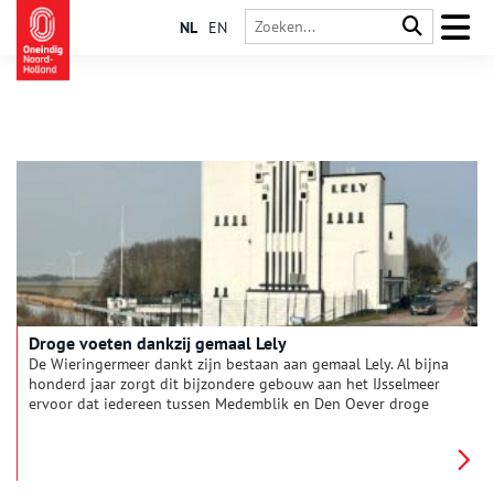
NL
EN
Droge voeten dankzij gemaal Lely
De Wieringermeer dankt zijn bestaan aan gemaal Lely. Al bijna
honderd jaar zorgt dit bijzondere gebouw aan het IJsselmeer
ervoor dat iedereen tussen Medemblik en Den Oever droge
voeten houdt. Maar hoe kwam deze jonge polder eigenlijk tot
stand? En welke functie heeft het gemaal vandaag de dag
nog?