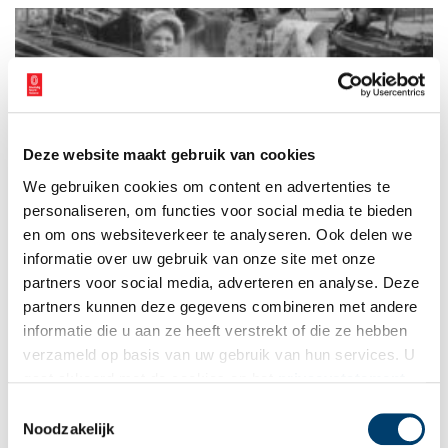
Deze website maakt gebruik van cookies
‘Zout water geeft het zoetste brood’
We gebruiken cookies om content en advertenties te
In ‘Eens ging de zee hier tekeer’, het nieuwste boek van
historica Eva Vriend, kan de lezer meeleven met het lot van de
personaliseren, om functies voor social media te bieden
Zuiderzeevissers. We leren vier generaties van de
en om ons websiteverkeer te analyseren. Ook delen we
Spakenburgse familie Hopman kennen, waarvan de
informatie over uw gebruik van onze site met onze
gezinsleden elk op geheel eigen wijze omgingen met de
afsluiting van hun geliefde Zuiderzee.
partners voor social media, adverteren en analyse. Deze
partners kunnen deze gegevens combineren met andere
informatie die u aan ze heeft verstrekt of die ze hebben
verzameld op basis van uw gebruik van hun services. U
gaat akkoord met de cookies en het
privacystatement
als u onze website blijft gebruiken.
Toestemmingsselectie
Noodzakelijk