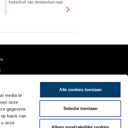
trekschuit van Amsterdam naar
Utrecht. Qua natuur ooit een
‘wonderwereld’. Nu kabbelt het
midden in de razende Randstad,
pal naast de A2. Op de grens
van Noord-Holland en Utrecht.
ia
Alle cookies toestaan
al media te
 van onze
Selectie toestaan
deze gegevens
 op basis van
 u onze
Alleen noodzakelijke cookies