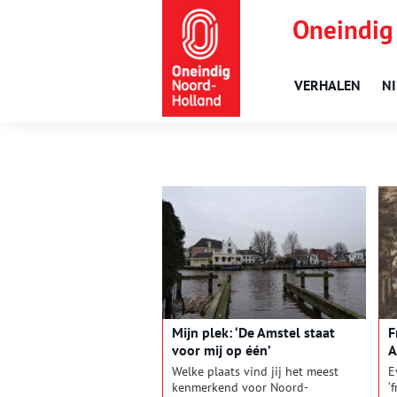
Oneindig
VERHALEN
N
Mijn plek: ‘De Amstel staat
F
voor mij op één’
A
O
Welke plaats vind jij het meest
E
kenmerkend voor Noord-
‘