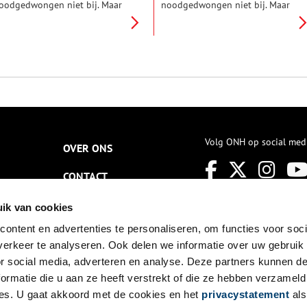
oodgedwongen niet bij. Maar
noodgedwongen niet bij. Maar
oop of fiets dan in gedachten
loop of fiets dan in gedachten
ven mee met een mooi tochtje
even mee met een mooi tochtje
an de Berlagebrug in
van de Berlagebrug in
msterdam naar de Bullewijk in
Amsterdam naar de Bullewijk in
uderkerk aan de Amstel.
Ouderkerk aan de Amstel.
akweg tien kilometer met
Pakweg tien kilometer met
errassende verhalen. Deel 4:
verrassende verhalen. Deel 3:
an Ouderkerk naar Ouderkerk.
van ’t Kalfje naar Oostermeer,
langs buitenplaatsen als een
plaatje.
Volg ONH op social med
OVER ONS
CONTACT
NIEUWSBRIEF
ik van cookies
ontent en advertenties te personaliseren, om functies voor soci
DISCLAIMER
erkeer te analyseren. Ook delen we informatie over uw gebruik
PRIVACY
or social media, adverteren en analyse. Deze partners kunnen 
ormatie die u aan ze heeft verstrekt of die ze hebben verzameld
TOEGANKELIJKHEID
es. U gaat akkoord met de cookies en het
privacystatement
als