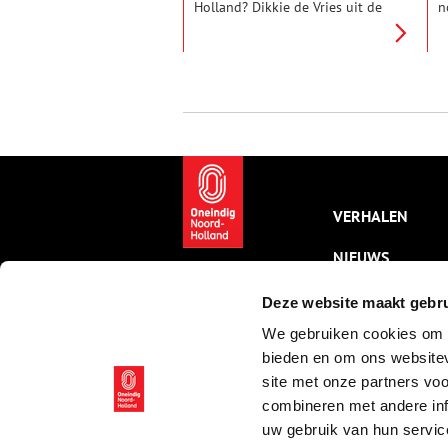
Holland? Dikkie de Vries uit de
n
gemeente Aalsmeer hoeft er
l
niet lang over na te denken:
e
‘Wat ik kenmerkend vind voor
v
Amstelland? De Amstel
A
natuurlijk.’ Wandel in gedachten
O
mee langs de oevers van de
P
Amstel, door de dorpen Nes en
v
Ouderkerk.
v
VERHALEN
NIEUWS
KALENDER
Deze website maakt gebru
We gebruiken cookies om c
THEMA’S
bieden en om ons websitev
ACTIVITEITEN
site met onze partners vo
combineren met andere inf
VIDEO’S
uw gebruik van hun servic