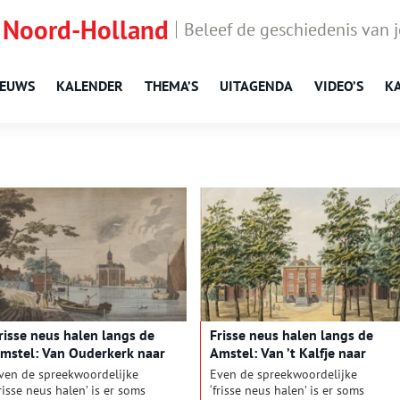
 Noord-Holland
Beleef de geschiedenis van 
IEUWS
KALENDER
THEMA’S
UITAGENDA
VIDEO’S
K
risse neus halen langs de
Frisse neus halen langs de
mstel: Van Ouderkerk naar
Amstel: Van ’t Kalfje naar
uderkerk
Oostermeer
ven de spreekwoordelijke
Even de spreekwoordelijke
frisse neus halen’ is er soms
‘frisse neus halen’ is er soms