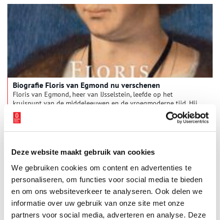
Biografie Floris van Egmond nu verschenen
Floris van Egmond, heer van IJsselstein, leefde op het
kruispunt van de middeleeuwen en de vroegmoderne tijd. Hij
reisde met hertog Filips de Schone mee naar Spanje,
achtervolgde Grote Pier in Friesland, bestreed zijn achterneef
1 min
hertog Karel van Gelre, joeg Maarten van Rossem op na diens
plundering van Den Haag en bevocht de Franse koning Frans I
op de slagvelden in Artesië.
Deze website maakt gebruik van cookies
We gebruiken cookies om content en advertenties te
personaliseren, om functies voor social media te bieden
en om ons websiteverkeer te analyseren. Ook delen we
informatie over uw gebruik van onze site met onze
partners voor social media, adverteren en analyse. Deze