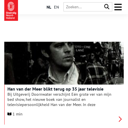
NL
EN
Han van der Meer blikt terug op 35 jaar televisie
Bij Uitgeverij Doornwater verschijnt Eén grote ver van mijn
bed show, het nieuwe boek van journalist en
televisiepersoonlijkheid Han van der Meer. In deze
persoonlijke en levendige memoir neemt Van der Meer de lezer
1 min
mee achter de schermen van de Nederlandse televisie en blikt
hij terug op ruim 35 jaar journalistieke avonturen in binnen-
en buitenland.