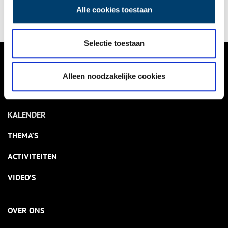
kleinkinderen van Wout en Jo uitzicht op de vliegtuigen die
Alle cookies toestaan
opstijgen vanaf de Buitenveldertbaan: ‘Een prachtgezicht’.
Selectie toestaan
VERHALEN
Alleen noodzakelijke cookies
NIEUWS
KALENDER
THEMA’S
ACTIVITEITEN
VIDEO’S
OVER ONS