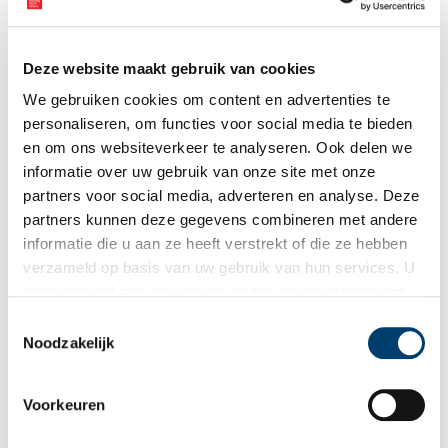
Floris van Egmond (1469-1539). Veldheer in dienst van hertog,
keizer en landvoogdessen
is voor € 29,99 te koop via de
website
van Walburg Pers
. Gebonden editie, 248 pagina’s met veel
Deze website maakt gebruik van cookies
afbeeldingen in kleur.
We gebruiken cookies om content en advertenties te
personaliseren, om functies voor social media te bieden
Bron:
Walburg Pers
en om ons websiteverkeer te analyseren. Ook delen we
Publicatiedatum: 11/02/2026
informatie over uw gebruik van onze site met onze
partners voor social media, adverteren en analyse. Deze
partners kunnen deze gegevens combineren met andere
informatie die u aan ze heeft verstrekt of die ze hebben
verzameld op basis van uw gebruik van hun services. U
Ontvang de nieuwsbrief
gaat akkoord met de cookies en het
privacystatement
als u onze website blijft gebruiken.
Wilt u op de hoogte blijven van de mooiste verhalen en het
Toestemmingsselectie
Noodzakelijk
laatste erfgoednieuws? Schrijf u dan nu in voor onze
wekelijkse nieuwsbrief!
Voorkeuren