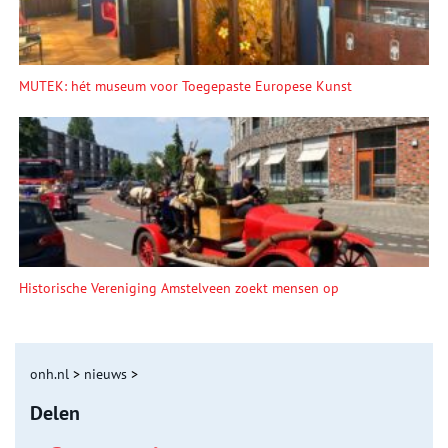
MUTEK: hét museum voor Toegepaste Europese Kunst
Historische Vereniging Amstelveen zoekt mensen op
onh.nl
>
nieuws
>
Delen