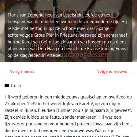
Floris van Egmond, heer van IJsselstein, leefde op het
kruispunt van de middeleeuwen en de vroegmoderne tijd. Hij
reisde met hertog Filips de Schone mee naar Spanje,
achtervolgde Grote Pier in Friesland, bestreed zijn achterneef
hertog Karel van Gelre, joeg Maarten van Rossem op na diens
plundering van Den Haag en bevocht de Franse koning Frans I
op de slagvelden in Artesië.
← Vorig nieuws
Volgend nieuws →
1 min
Hij werd geboren in een middeleeuws graafschap en overleed op
25 oktober 1539 in het wereldrijk van Karel V, op zijn eigen
kasteel in Buren. Fleurken Dunbier zou zijn bijnaam zijn geweest.
Zijn devies luidde sans faute, ‘zonder mankeren’. Hij was een
ijzervreter pur sang en voor honderd procent loyaal aan zijn heer,
die de meeste tijd overigens een vrouwe was. Wat is zijn