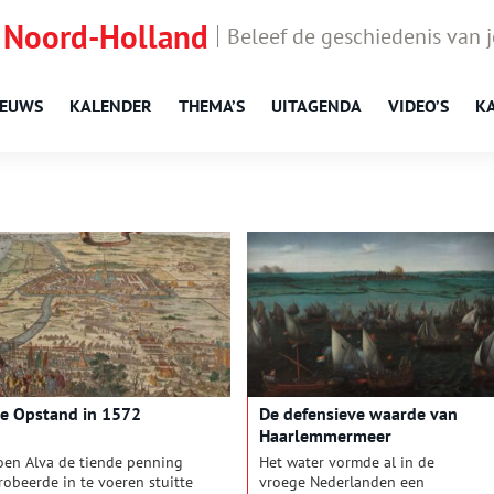
 Noord-Holland
Beleef de geschiedenis van 
IEUWS
KALENDER
THEMA’S
UITAGENDA
VIDEO’S
K
e Opstand in 1572
De defensieve waarde van
Haarlemmermeer
oen Alva de tiende penning
Het water vormde al in de
robeerde in te voeren stuitte
vroege Nederlanden een