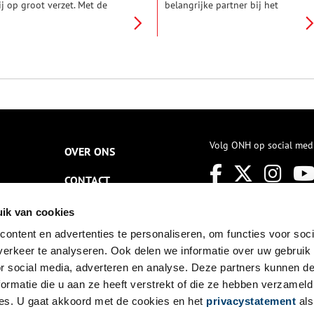
ij op groot verzet. Met de
belangrijke partner bij het
teun van de uitgeweken
weerstaan van vijandelijke
alvinisten naar Duitsland
invallen. Zo ook het
erwierf Prins Willem van
Haarlemmermeer. In het begin
ranje een leger om Alva te
van de Tachtigjarige Oorlog
erjagen. In de slag bij
(1568-1648) vervulde het meer
eiligerlee in 1568 behaalde
verschillende keren een
ijn broer Lodewijk een
belangrijke rol in de
verwinning op de Spanjaarden,
verdediging van steden tegen
aar kort daarna werd hij
de Spanjaarden.
erslagen door het Spaanse
eger onder Alva. Daarop werd
Volg ONH op social med
OVER ONS
et plan beraamd enige steden
e veroveren. Daartoe stelde
CONTACT
ranje zich in verbinding met
e watergeuzen en vond ook
oor korte tijd steun bij Koning
NIEUWSBRIEF
ik van cookies
arel van Frankrijk.
ontent en advertenties te personaliseren, om functies voor soci
DISCLAIMER
erkeer te analyseren. Ook delen we informatie over uw gebruik
PRIVACY
or social media, adverteren en analyse. Deze partners kunnen 
ormatie die u aan ze heeft verstrekt of die ze hebben verzameld
TOEGANKELIJKHEID
es. U gaat akkoord met de cookies en het
privacystatement
als