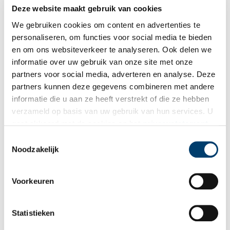
Deze website maakt gebruik van cookies
‘Na een bezoek aan een buitenplaats ga je altijd weer
We gebruiken cookies om content en advertenties te
rijker naar huis’
personaliseren, om functies voor social media te bieden
Nederland telt 550 historische buitenplaatsen. Stichting
Kastelen, historische Buitenplaatsen en Landgoederen (sKBL)
en om ons websiteverkeer te analyseren. Ook delen we
komt voor hun belangen op. De organisatie, die onafhankelijk
informatie over uw gebruik van onze site met onze
is en met vrienden en donateurs werkt, vraagt aandacht voor
partners voor social media, adverteren en analyse. Deze
de schoonheid, de cultuur en de natuur van historische
buitenplaatsen en kastelen. Kunsthistorica Yvonne Molenaar is
partners kunnen deze gegevens combineren met andere
er sinds april 2023 directeur van en kan er enthousiast over
informatie die u aan ze heeft verstrekt of die ze hebben
vertellen.
verzameld op basis van uw gebruik van hun services. U
gaat akkoord met de cookies en het
privacystatement
als u onze website blijft gebruiken.
Toestemmingsselectie
Noodzakelijk
Van oertijd in Kennemerland naar dynamiek van nu
Voorkeuren
In Museum Kennemerland wandel je van de oertijd, via
Romeinse forten, naar lome buitenplaatsen. Je ziet tapijten die
Kennemer meisjes knoopten voor cruiseschepen.
Statistieken
Tegenwoordig werkt de dynamiek van de IJmond door tot in
Beverwijk.