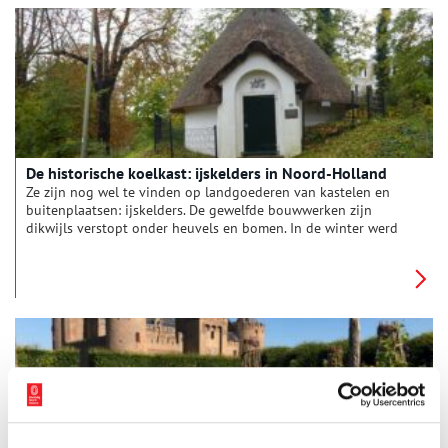
De historische koelkast: ijskelders in Noord-Holland
Ze zijn nog wel te vinden op landgoederen van kastelen en
buitenplaatsen: ijskelders. De gewelfde bouwwerken zijn
dikwijls verstopt onder heuvels en bomen. In de winter werd
er ijs en sneeuw opgeslagen, zodat men het in de zomer kon
gebruiken om voedsel te bewaren. Fotograaf Annemarie Bal
ging op pad om een aantal bijzondere ijskelders te
fotograferen.