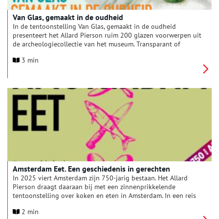
Van Glas, gemaakt in de oudheid
In de tentoonstelling Van Glas, gemaakt in de oudheid
presenteert het Allard Pierson ruim 200 glazen voorwerpen uit
de archeologiecollectie van het museum. Transparant of
ondoorzichtig, in felle of zachte kleuren, sierlijk gedecoreerd
3 min
en bijzonder gevormd; het is verbazingwekkend dat het
breekbare materiaal eeuwenlang zo mooi is gebleven.
Bezoekers kunnen in de tentoonstelling genieten van de
schoonheid van de verzameling en meer te weten komen over
de geraffineerde productiemethoden van glas in de oudheid.
Amsterdam Eet. Een geschiedenis in gerechten
In 2025 viert Amsterdam zijn 750-jarig bestaan. Het Allard
Pierson draagt daaraan bij met een zinnenprikkelende
tentoonstelling over koken en eten in Amsterdam. In een reis
door de geschiedenis ontdek je wat er zoal op de borden van
2 min
Amsterdammers lag. Kookboeken, menukaarten, archeologische