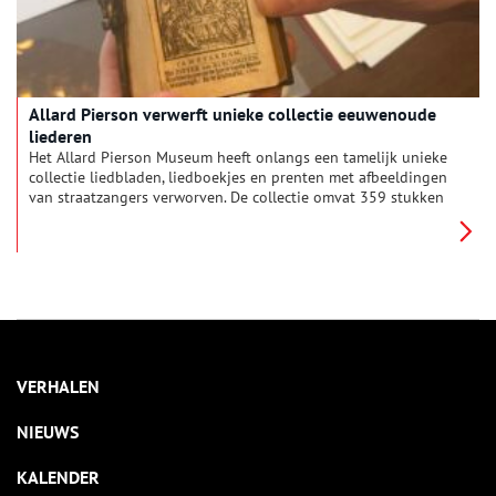
Allard Pierson verwerft unieke collectie eeuwenoude
liederen
Het Allard Pierson Museum heeft onlangs een tamelijk unieke
collectie liedbladen, liedboekjes en prenten met afbeeldingen
van straatzangers verworven. De collectie omvat 359 stukken
uit de zeventiende, achttiende en negentiende eeuw.
VERHALEN
NIEUWS
KALENDER