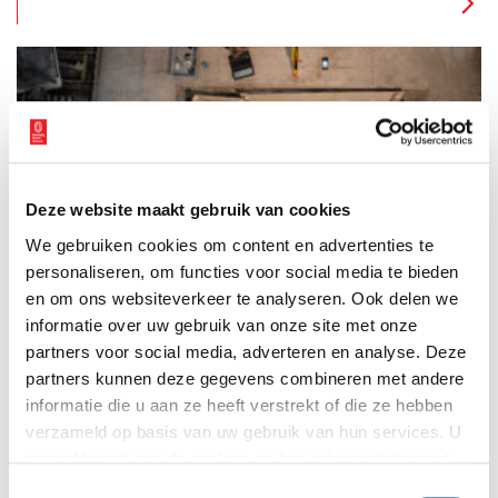
vondsten, handschriften en andere bronnen geven inzicht in
de culinaire tradities van de stad tot aan de dag van vandaag.
Het blijkt dat de inwoners van Amsterdam altijd een
‘nieuwsgierige maag’ hebben gehad.
Deze website maakt gebruik van cookies
Archeologische samenwerking in Amsterdam gaat van
We gebruiken cookies om content en advertenties te
start
personaliseren, om functies voor social media te bieden
In het recent verbouwde archeologisch depot van Amsterdam
ligt het archeologische geheugen van de stad. Op deze plek
en om ons websiteverkeer te analyseren. Ook delen we
hebben de Gemeente Amsterdam, afdeling Monumenten en
informatie over uw gebruik van onze site met onze
Archeologie; Universiteit van Amsterdam, afdeling Amsterdam
1 min
partners voor social media, adverteren en analyse. Deze
Centre for Ancient Studies and Archaeology (ACASA) en het
Allard Pierson op woensdag 27 november een
partners kunnen deze gegevens combineren met andere
samenwerkingsoverkomst ondertekend. Het doel van de
informatie die u aan ze heeft verstrekt of die ze hebben
samenwerking is de resultaten van archeologische
verzameld op basis van uw gebruik van hun services. U
opgravingen en wetenschappelijk onderzoek met een breed
publiek te delen.
gaat akkoord met de cookies en het
privacystatement
als u onze website blijft gebruiken.
Toestemmingsselectie