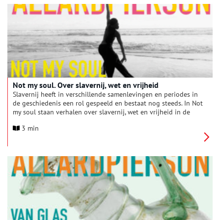
Not my soul. Over slavernij, wet en vrijheid
Slavernij heeft in verschillende samenlevingen en periodes in
de geschiedenis een rol gespeeld en bestaat nog steeds. In Not
my soul staan verhalen over slavernij, wet en vrijheid in de
oudheid en in Suriname centraal. Welke invloed had het
3 min
Romeins recht op de manier waarop de slavernij later in
Suriname werd georganiseerd? Hoe leefden slaafgemaakte
mensen in beide periodes, en hoe zochten ze naar vrijheid?
Het Allard Pierson en het Nationaal Slavernijmuseum
presenteren Not My Soul: over slavernij, wet en vrijheid. De
tentoonstelling is te zien van 21 november 2025 tot en met
24 mei 2026.