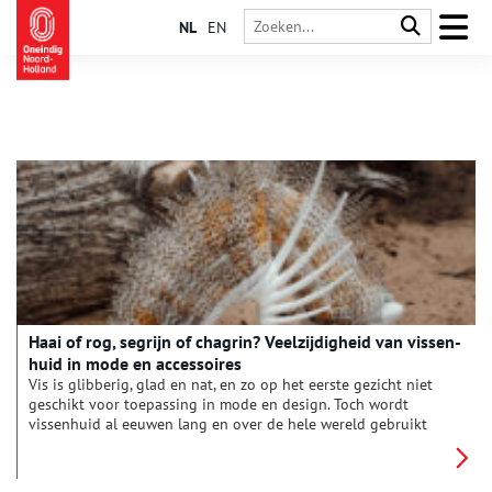
NL
EN
Haai of rog, se­grijn of cha­grin? Veel­zij­dig­heid van vis­sen­
huid in mode en ac­ces­soi­res
Vis is glibberig, glad en nat, en zo op het eerste gezicht niet
geschikt voor toepassing in mode en design. Toch wordt
vissenhuid al eeuwen lang en over de hele wereld gebruikt
voor kleding, schoenen en accessoires.