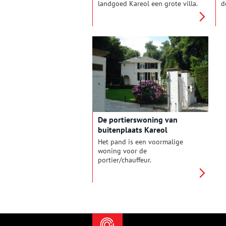
landgoed Kareol een grote villa.
d
De eigenaresse stemt er, bij het
g
begin van de Tweede
M
Wereldoorlog, mee in dat het
g
Rode Kruis de villa in gebruik
d
neemt als herstellingsoord voor
v
gewond geraakte militairen.
n
Later ook voor burger- en
l
oorlogsslachtoffers die baat
u
hebben bij de geleverde zorg.
De portierswoning van
buitenplaats Kareol
Het pand is een voormalige
woning voor de
portier/chauffeur.