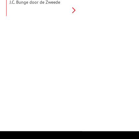
J.C. Bunge door de Zweede
architect Anders Lunberg, in
samenwerking met een andere
Zweedse architect en een
Nederlandse collega. In 1977
werd het op de
rijksmonumentenlijst geplaatst,
maar door leegstand is het in
1979 gesloopt. Van de
buitenplaats zijn alleen nog
enkele onderdelen in de tuin,
de portierswoning (Van
Lennepweg 14) en de
tuinmanswoning over.