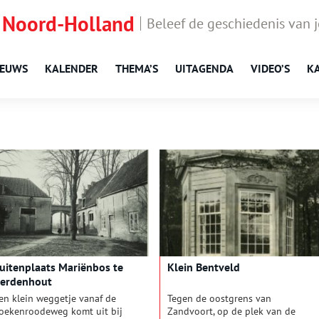
 Noord-Holland
Beleef de geschiedenis van 
IEUWS
KALENDER
THEMA’S
UITAGENDA
VIDEO’S
K
uitenplaats Mariënbos te
Klein Bentveld
erdenhout
en klein weggetje vanaf de
Tegen de oostgrens van
oekenroodeweg komt uit bij
Zandvoort, op de plek van de