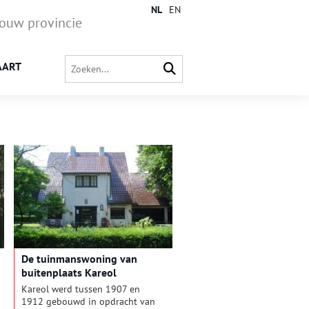
NL
EN
jouw provincie
AART
De tuinmanswoning van
buitenplaats Kareol
Kareol werd tussen 1907 en
1912 gebouwd in opdracht van