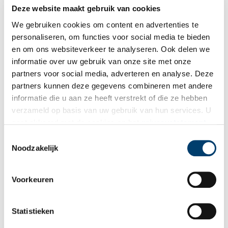
Deze website maakt gebruik van cookies
Mijn plek: ‘De Amstel staat voor mij op één’
We gebruiken cookies om content en advertenties te
Welke plaats vind jij het meest kenmerkend voor Noord-
Holland? Dikkie de Vries uit de gemeente Aalsmeer hoeft er
personaliseren, om functies voor social media te bieden
niet lang over na te denken: ‘Wat ik kenmerkend vind voor
en om ons websiteverkeer te analyseren. Ook delen we
Amstelland? De Amstel natuurlijk.’ Wandel in gedachten mee
informatie over uw gebruik van onze site met onze
langs de oevers van de Amstel, door de dorpen Nes en
Ouderkerk.
partners voor social media, adverteren en analyse. Deze
partners kunnen deze gegevens combineren met andere
informatie die u aan ze heeft verstrekt of die ze hebben
verzameld op basis van uw gebruik van hun services. U
gaat akkoord met de cookies en het
privacystatement
als u onze website blijft gebruiken.
Toestemmingsselectie
Noodzakelijk
Land van Leeghwater, haringvissers en Betje
Voorkeuren
Dit is het land van Leeghwater. De Rijp, ooit centrum van de
haringvisserij. Van hier vertrokken walvisvaarders. Schippers
kwamen aan uit Baltische havens. De Rijp bruiste van het
Statistieken
leven. Met stank, stof en lawaai.