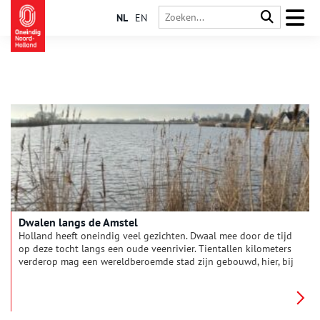
NL
EN
Dwalen langs de Amstel
Holland heeft oneindig veel gezichten. Dwaal mee door de tijd
op deze tocht langs een oude veenrivier. Tientallen kilometers
verderop mag een wereldberoemde stad zijn gebouwd, hier, bij
Fort aan de Drecht, kijk je uit over weids polderland. Langs de
sloot sluipt een grote zilverreiger. Een aalscholver duikt plots
op in de fortgracht.