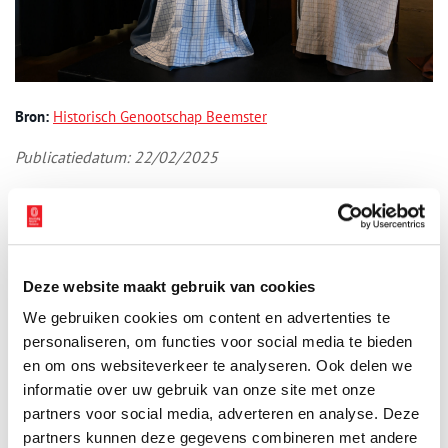
Bron:
Historisch Genootschap Beemster
Publicatiedatum: 22/02/2025
Ontvang de nieuwsbrief
Deze website maakt gebruik van cookies
Wilt u op de hoogte blijven van de mooiste verhalen en het
We gebruiken cookies om content en advertenties te
laatste erfgoednieuws? Schrijf u dan nu in voor onze
personaliseren, om functies voor social media te bieden
wekelijkse nieuwsbrief!
en om ons websiteverkeer te analyseren. Ook delen we
informatie over uw gebruik van onze site met onze
partners voor social media, adverteren en analyse. Deze
partners kunnen deze gegevens combineren met andere