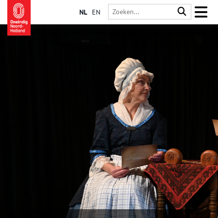
NL
EN