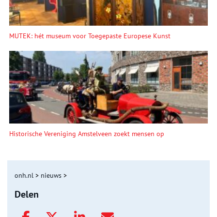
MUTEK: hét museum voor Toegepaste Europese Kunst
Historische Vereniging Amstelveen zoekt mensen op
onh.nl
>
nieuws
>
Delen