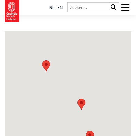
NL
EN
Haarlemmerliede