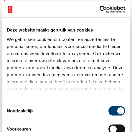
Deze website maakt gebruik van cookies
We gebruiken cookies om content en advertenties te
personaliseren, om functies voor social media te bieden
en om ons websiteverkeer te analyseren. Ook delen we
Fort bij de Liebrug
informatie over uw gebruik van onze site met onze
Het Fort bij de Liebrug ligt aan de spoorlijn Haarlem-
partners voor social media, adverteren en analyse. Deze
Amsterdam, de oudste spoorverbinding van ons land. Het
partners kunnen deze gegevens combineren met andere
moest zowel de spoorlijn, de weg tussen Amsterdam en
informatie die u aan ze heeft verstrekt of die ze hebben
Haarlem én de nabijgelegen trekvaart verdedigen. Fort bij de
5 min
Liebrug behoort tot het Westfront van de Stelling van
verzameld op basis van uw gebruik van hun services. U
Amsterdam.
gaat akkoord met de cookies en het
privacystatement
als u onze website blijft gebruiken.
Toestemmingsselectie
Noodzakelijk
Voorkeuren