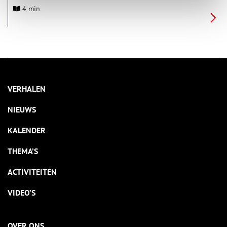
het Westfront, dat begint bij het Fort benoorden Spaarndam
4 min
en eindigt bij het Fort aan de Liede.
VERHALEN
NIEUWS
KALENDER
THEMA’S
ACTIVITEITEN
VIDEO’S
OVER ONS