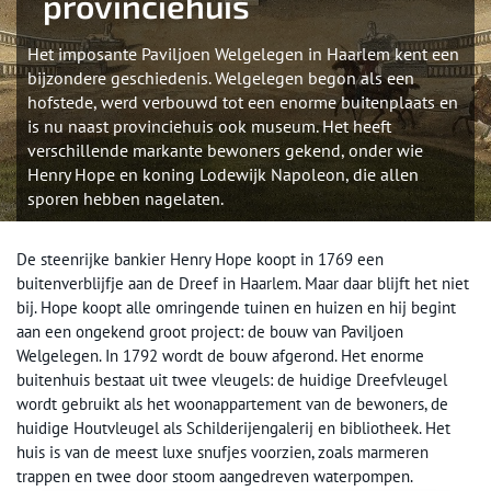
provinciehuis
Het imposante Paviljoen Welgelegen in Haarlem kent een
bijzondere geschiedenis. Welgelegen begon als een
hofstede, werd verbouwd tot een enorme buitenplaats en
is nu naast provinciehuis ook museum. Het heeft
verschillende markante bewoners gekend, onder wie
Henry Hope en koning Lodewijk Napoleon, die allen
sporen hebben nagelaten.
De steenrijke bankier Henry Hope koopt in 1769 een
buitenverblijfje aan de Dreef in Haarlem. Maar daar blijft het niet
bij. Hope koopt alle omringende tuinen en huizen en hij begint
aan een ongekend groot project: de bouw van Paviljoen
Welgelegen. In 1792 wordt de bouw afgerond. Het enorme
buitenhuis bestaat uit twee vleugels: de huidige Dreefvleugel
wordt gebruikt als het woonappartement van de bewoners, de
huidige Houtvleugel als Schilderijengalerij en bibliotheek. Het
huis is van de meest luxe snufjes voorzien, zoals marmeren
trappen en twee door stoom aangedreven waterpompen.