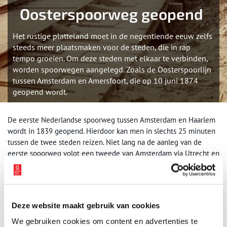
Oosterspoorweg geopend
Het rustige platteland moet in de negentiende eeuw zelfs
steeds meer plaatsmaken voor de steden, die in rap
tempo groeien. Om deze steden met elkaar te verbinden,
worden spoorwegen aangelegd. Zoals de Oosterspoorlijn
tussen Amsterdam en Amersfoort, die op 10 juni 1874
geopend wordt.
De eerste Nederlandse spoorweg tussen Amsterdam en Haarlem
wordt in 1839 geopend. Hierdoor kan men in slechts 25 minuten
tussen de twee steden reizen. Niet lang na de aanleg van de
eerste spoorweg volgt een tweede van Amsterdam via Utrecht en
Arnhem naar Duitsland. Deze spoorlijn heet de Rhijnspoorweg.
Speciaal voor deze treinverbinding wordt in 1843 een eerste
station in Utrecht geopend.
Deze website maakt gebruik van cookies
In 1874 volgt de Oosterspoorweg van Amsterdam naar het oosten
van Nederland. De lijn wordt aangelegd door de Hollandsche
We gebruiken cookies om content en advertenties te