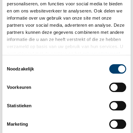
IJzeren Spoorweg-Maatschappij. Het traject tussen Amsterdam en
personaliseren, om functies voor social media te bieden
Amersfoort, dat ook wel de ‘Gooilijn’ wordt genoemd, wordt op 10
en om ons websiteverkeer te analyseren. Ook delen we
juni 1874 geopend. Ditzelfde jaar wordt ook de zijtak van
informatie over uw gebruik van onze site met onze
Hilversum naar Utrecht Maliebaan en Utrecht Lunetten in gebruik
partners voor social media, adverteren en analyse. Deze
genomen. Bij de opening van het eerste gedeelte van de lijn in
partners kunnen deze gegevens combineren met andere
1874 komen er ook stations in Weesp,
Naarden-Bussum
,
informatie die u aan ze heeft verstrekt of die ze hebben
Hilversum
en Baarn. Het tweede traject tussen Amersfoort en
verzameld op basis van uw gebruik van hun services. U
Zutphen volgt in 1876.
gaat akkoord met de cookies en het
privacystatement
als u onze website blijft gebruiken.
Toestemmingsselectie
Noodzakelijk
Gerelateerd artikel
Voorkeuren
Perronoverkapping Station Hilversum
Station Naarden-Bussum
Statistieken
De eerste trein van Nederland
Station Haarlem: de eerste spoorlijn van Nederland
Marketing