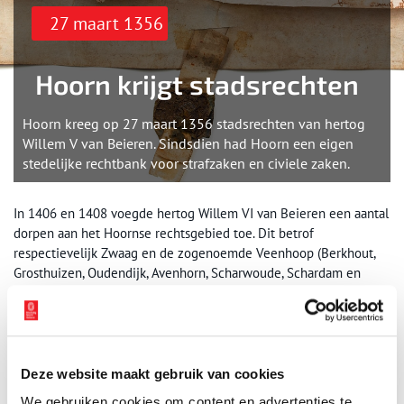
27 maart 1356
Hoorn krijgt stadsrechten
Hoorn kreeg op 27 maart 1356 stadsrechten van hertog
Willem V van Beieren. Sindsdien had Hoorn een eigen
stedelijke rechtbank voor strafzaken en civiele zaken.
In 1406 en 1408 voegde hertog Willem VI van Beieren een aantal
dorpen aan het Hoornse rechtsgebied toe. Dit betrof
respectievelijk Zwaag en de zogenoemde Veenhoop (Berkhout,
Grosthuizen, Oudendijk, Avenhorn, Scharwoude, Schardam en
Beets). Door toedoen van hertog Filips van Bourgondië volgden
in 1436 ten slotte ook de dorpen van de voormalige stede
Wognum (Hauwert, Nibbixwoud, Wadway en Wognum). De dorpen
waren niet in de stedelijke instellingen van Hoorn
vertegenwoordigd.
Deze website maakt gebruik van cookies
We gebruiken cookies om content en advertenties te