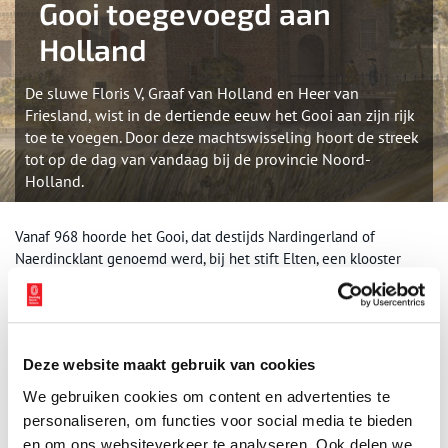
Gooi toegevoegd aan
Holland
De sluwe Floris V, Graaf van Holland en Heer van
Friesland, wist in de dertiende eeuw het Gooi aan zijn rijk
toe te voegen. Door deze machtswisseling hoort de streek
tot op de dag van vandaag bij de provincie Noord-
Holland.
Vanaf 968 hoorde het Gooi, dat destijds Nardingerland of
Naerdincklant genoemd werd, bij het stift Elten, een klooster
gelegen op de Elterberg bij Emmerik. Zo werd het Gooi ruim drie
eeuwen vanuit Elten bestuurd. De inwoners hoorden als horigen
bij de grond. In 1280 vond er een belangrijke machtswisseling
plaats. Het Gooi werd verpacht aan de Hollandse graaf Floris V
Deze website maakt gebruik van cookies
(1254-1296), waardoor het tot op de dag van vandaag bij de
provincie Noord-Holland hoort. Floris liet waarschijnlijk hetzelfde
We gebruiken cookies om content en advertenties te
jaar nog het Muiderslot bouwen, om zijn nieuwe gebied te
personaliseren, om functies voor social media te bieden
verdedigen.
en om ons websiteverkeer te analyseren. Ook delen we