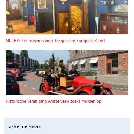
MUTEK: hét museum voor Toegepaste Europese Kunst
Historische Vereniging Amstelveen zoekt mensen op
onh.nl
>
nieuws
>