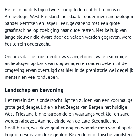
Het is inmiddels bijna twee jaar geleden dat het team van
Archeologie West-Friesland met daarbij onder meer archeologen
Sander Gerritsen en Jasper Leek, gewapend met een grote
graafmachine, op zoek ging naar oude resten. Met behulp van
lange sleuven die dwars door de velden werden gegraven, werd
het terrein onderzocht.
Ondanks dat het niet eerder was aangetoond, waren sommige
archeologen op basis van opgravingen en onderzoeken uit de
omgeving ervan overtuigd dat hier in de prehistorie wel degelijk
mensen en vee rondliepen.
Landschap en bewoning
Het terrein dat is onderzocht ligt ten zuiden van een voormalige
grote getijdengeul, die via het Zeegat van Bergen het huidige
West-Friesland binnenstroomde en waarlangs veel klei en zand
werden afgezet. Aan het einde van de Late-Steentijd, het
Neolithicum, was deze geul er nog en woonde men vooral op de
hogere oevers van deze geulen. Bekende neolithische vondsten