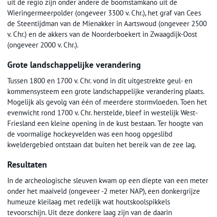
uit de regio zijn onder andere de boomstamkano uit de
Wieringermeerpolder (ongeveer 3300 v. Chr.), het graf van Cees
de Steentijdman van de Mienakker in Aartswoud (ongeveer 2500
v. Chr.) en de akkers van de Noorderboekert in Zwaagdijk-Oost
(ongeveer 2000 v. Chr.).
Grote landschappelijke verandering
Tussen 1800 en 1700 v. Chr. vond in dit uitgestrekte geul- en
kommensysteem een grote landschappelijke verandering plaats.
Mogelijk als gevolg van één of meerdere stormvloeden. Toen het
evenwicht rond 1700 v. Chr. herstelde, bleef in westelijk West-
Friesland een kleine opening in de kust bestaan. Ter hoogte van
de voormalige hockeyvelden was een hoog opgeslibd
kweldergebied ontstaan dat buiten het bereik van de zee lag.
Resultaten
In de archeologische sleuven kwam op een diepte van een meter
onder het maaiveld (ongeveer -2 meter NAP), een donkergrijze
humeuze kleilaag met redelijk wat houtskoolspikkels
tevoorschijn. Uit deze donkere laag zijn van de daarin