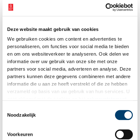
een dik pakket klei, waarschijnlijk afgezet tijdens deze
gebeurtenis.’
Vroege boeren
Deze website maakt gebruik van cookies
Cees de Steentijdman is een paar eeuwen ouder, maar de boeren
We gebruiken cookies om content en advertenties te
die hier in de Vroege-Bronstijd in de omgeving van het huidige
personaliseren, om functies voor social media te bieden
Hoorn rondliepen, zullen er vergelijkbaar hebben uitgezien.
en om ons websiteverkeer te analyseren. Ook delen we
Jasper Leek: ‘Hoewel de periode is genoemd naar het metaal
informatie over uw gebruik van onze site met onze
brons, zullen de bewoners van West-Friesland in deze vroege fase
partners voor social media, adverteren en analyse. Deze
vooral gebruik hebben gemaakt van vuursteen om pijlpunten of
andere werktuigen te maken. Sieraden werden gemaakt van
partners kunnen deze gegevens combineren met andere
barnsteen dat langs de kust werd gevonden of van bewerkt
informatie die u aan ze heeft verstrekt of die ze hebben
dierenbot. Kleding werd gefabriceerd van bont van bevers en
verzameld op basis van uw gebruik van hun services. U
marters.’
gaat akkoord met de cookies en het
privacystatement
als u onze website blijft gebruiken.
Toestemmingsselectie
Kleine gemeenschappen
Noodzakelijk
De boerengemeenschappen waren klein en hadden een
gemengd bedrijf waarbij vee werd gehouden en graan werd
verbouwd. De akkers werden bewerkt met een houten
Voorkeuren