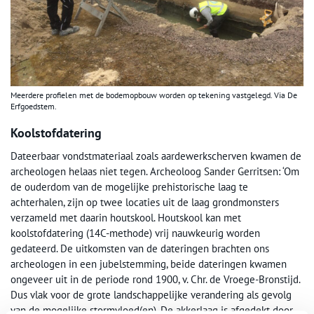
Meerdere profielen met de bodemopbouw worden op tekening vastgelegd. Via De
Erfgoedstem.
Koolstofdatering
Dateerbaar vondstmateriaal zoals aardewerkscherven kwamen de
archeologen helaas niet tegen. Archeoloog Sander Gerritsen: ‘Om
de ouderdom van de mogelijke prehistorische laag te
achterhalen, zijn op twee locaties uit de laag grondmonsters
verzameld met daarin houtskool. Houtskool kan met
koolstofdatering (14C-methode) vrij nauwkeurig worden
gedateerd. De uitkomsten van de dateringen brachten ons
archeologen in een jubelstemming, beide dateringen kwamen
ongeveer uit in de periode rond 1900, v. Chr. de Vroege-Bronstijd.
Dus vlak voor de grote landschappelijke verandering als gevolg
van de mogelijke stormvloed(en). De akkerlaag is afgedekt door