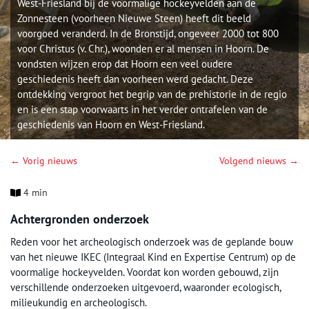
West-Friesland bij de voormalige hockeyvelden aan de
Zonnesteen (voorheen Nieuwe Steen) heeft dit beeld
voorgoed veranderd. In de Bronstijd, ongeveer 2000 tot 800
voor Christus (v. Chr.), woonden er al mensen in Hoorn. De
vondsten wijzen erop dat Hoorn een veel oudere
geschiedenis heeft dan voorheen werd gedacht. Deze
ontdekking vergroot het begrip van de prehistorie in de regio
en is een stap voorwaarts in het verder ontrafelen van de
geschiedenis van Hoorn en West-Friesland.
← Vorig nieuws
Volgend nieuws →
4 min
Achtergronden onderzoek
Reden voor het archeologisch onderzoek was de geplande bouw
van het nieuwe IKEC (Integraal Kind en Expertise Centrum) op de
voormalige hockeyvelden. Voordat kon worden gebouwd, zijn
verschillende onderzoeken uitgevoerd, waaronder ecologisch,
milieukundig en archeologisch.