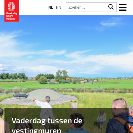
NL
EN
Vaderdag tussen de
vestingmuren