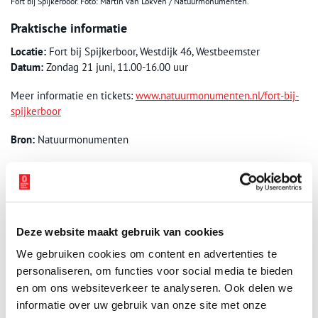
Fort bij Spijkerboor. Foto: Martin van Lokven / Natuurmonumenten.
Praktische informatie
Locatie:
Fort bij Spijkerboor, Westdijk 46, Westbeemster
Datum:
Zondag 21 juni, 11.00-16.00 uur
Meer informatie en tickets:
www.natuurmonumenten.nl/fort-bij-
spijkerboor
Bron:
Natuurmonumenten
Publicatiedatum: 19/06/2026
Deze website maakt gebruik van cookies
Ontvang de nieuwsbrief
We gebruiken cookies om content en advertenties te
personaliseren, om functies voor social media te bieden
Wilt u op de hoogte blijven van de mooiste verhalen en het
en om ons websiteverkeer te analyseren. Ook delen we
laatste erfgoednieuws? Schrijf u dan nu in voor onze
informatie over uw gebruik van onze site met onze
wekelijkse nieuwsbrief!