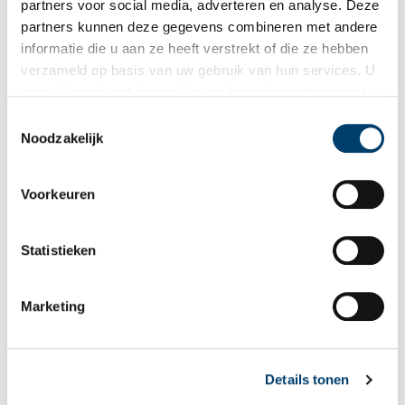
partners voor social media, adverteren en analyse. Deze
partners kunnen deze gegevens combineren met andere
informatie die u aan ze heeft verstrekt of die ze hebben
verzameld op basis van uw gebruik van hun services. U
Bij inschrijving gaat u akkoord met ons
privacybeleid
.
gaat akkoord met de cookies en het
privacystatement
als u onze website blijft gebruiken.
Toestemmingsselectie
Aanvullingen
Noodzakelijk
Vul deze informatie aan of geef een reactie.
Voorkeuren
Statistieken
Vereiste velden zijn gemarkeerd met *. Het e-mailadres wordt niet
gepubliceerd.
Marketing
Naam
*
Details tonen
E-mail
*