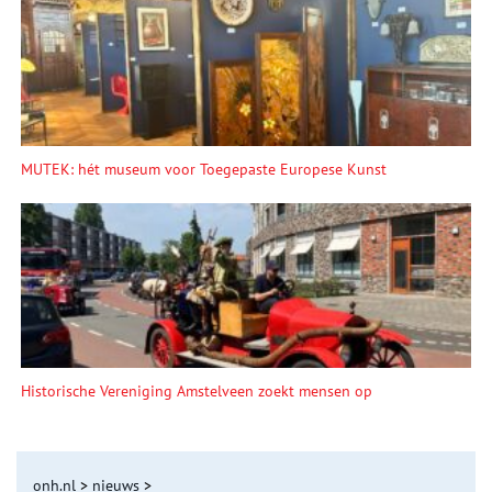
MUTEK: hét museum voor Toegepaste Europese Kunst
Historische Vereniging Amstelveen zoekt mensen op
onh.nl
>
nieuws
>