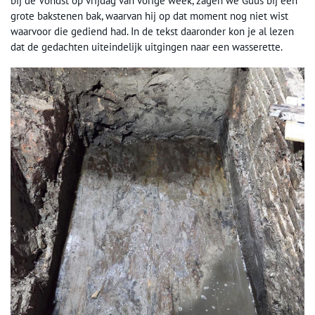
bij de Vondst op vrijdag van vorige week, zagen we Guus bij een
grote bakstenen bak, waarvan hij op dat moment nog niet wist
waarvoor die gediend had. In de tekst daaronder kon je al lezen
dat de gedachten uiteindelijk uitgingen naar een wasserette.