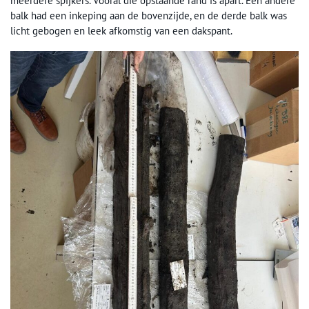
meerdere spijkers. Vooral die opstaande rand is apart. Een andere
balk had een inkeping aan de bovenzijde, en de derde balk was
licht gebogen en leek afkomstig van een dakspant.