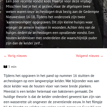
Een zeer recente vondst koos Maartje voor deze vrijdag!
Misschien had je het al gezien, maar de afgelopen twee
weken waren onze archeologen druk bezig aan de Gedempte
Nieuwesloot 16-18. Tijdens het onderzoek zijn twee
‘kamerwoningen’ opgegraven. Dit zijn kleine huisjes waar
vroeger de armere mensen in woonden. Achter één van de
huisjes deden de archeologen een opvallende vondst. Een
houten keldervloer met onderdelen die waarschijnlijk ouder
zijn dan de kelder zelf…
← Vorig nieuws
Volgend nieuws →
3 min
Tijdens het opgraven in het pand op nummer 16 stuitten de
archeologen op een langwerpige kelder. Wat bijzonder was aan
deze kelder was de houten vloer van twee brede planken.
Meestal is een kelder helemaal van bakstenen gemaakt. De
huidige theorie is dat de kelder onderdeel geweest kan zijn van
een wasserette uit ongeveer de zeventiende eeuw. In het filmpje