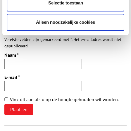
Selectie toestaan
Vul deze informatie aan of geef een reactie.
Alleen noodzakelijke cookies
Vereiste velden zijn gemarkeerd met *. Het e-mailadres wordt niet
gepubliceerd.
Naam
*
E-mail
*
Vink dit aan als u op de hoogte gehouden wil worden.