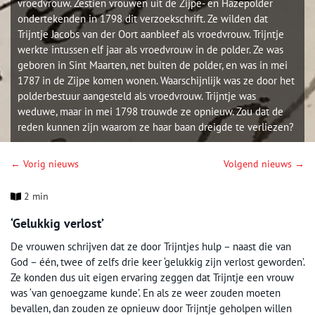
vroedvrouw. Zestien vrouwen uit de Zijpe- en Hazepolder
ondertekenden in 1798 dit verzoekschrift. Ze wilden dat
Trijntje Jacobs van der Oort aanbleef als vroedvrouw. Trijntje
werkte intussen elf jaar als vroedvrouw in de polder. Ze was
geboren in Sint Maarten, net buiten de polder, en was in mei
1787 in de Zijpe komen wonen. Waarschijnlijk was ze door het
polderbestuur aangesteld als vroedvrouw. Trijntje was
weduwe, maar in mei 1798 trouwde ze opnieuw. Zou dat de
reden kunnen zijn waarom ze haar baan dreigde te verliezen?
← Vorig nieuws
Volgend nieuws →
2 min
‘Gelukkig verlost’
De vrouwen schrijven dat ze door Trijntjes hulp – naast die van
God – één, twee of zelfs drie keer ‘gelukkig zijn verlost geworden’.
Ze konden dus uit eigen ervaring zeggen dat Trijntje een vrouw
was ‘van genoegzame kunde’. En als ze weer zouden moeten
bevallen, dan zouden ze opnieuw door Trijntje geholpen willen