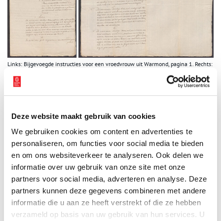
Links: Bijgevoegde instructies voor een vroedvrouw uit Warmond, pagina 1. Rechts:
Bijgevoegde instructies voor een vroedvrouw uit Warmond pagina 2 en 3. Beeld:
Regionaal Archief Alkmaar.
Bleef Trijntje?
Had het verzoekschrift van de Zijper vrouwen effect? Trijntje is in
Deze website maakt gebruik van cookies
ieder geval in de Zijpe gebleven: ze overleed daar op 27 oktober
We gebruiken cookies om content en advertenties te
1831, 83 jaar oud. En in haar overlijdensakte staat als beroep
personaliseren, om functies voor social media te bieden
‘vroedvrouw’.
en om ons websiteverkeer te analyseren. Ook delen we
Bekijk het
verzoekschrift van de vrouwen
en de instructies voor
informatie over uw gebruik van onze site met onze
de vroedvrouw in het archief van het waterschap Zijpe en
partners voor social media, adverteren en analyse. Deze
Hazepolder.
partners kunnen deze gegevens combineren met andere
informatie die u aan ze heeft verstrekt of die ze hebben
Auteur:
Mariëlle Hageman
verzameld op basis van uw gebruik van hun services. U