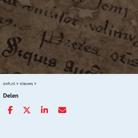
onh.nl
>
nieuws
>
Delen