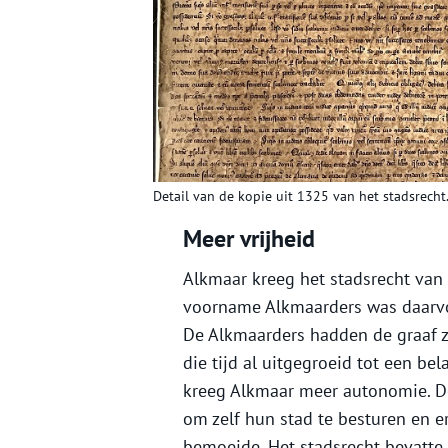
Detail van de kopie uit 1325 van het stadsrecht.
Meer vrijheid
Alkmaar kreeg het stadsrecht van 
voorname Alkmaarders was daarvoo
De Alkmaarders hadden de graaf z
die tijd al uitgegroeid tot een bel
kreeg Alkmaar meer autonomie. De
om zelf hun stad te besturen en e
bemoeide. Het stadsrecht bevatte 