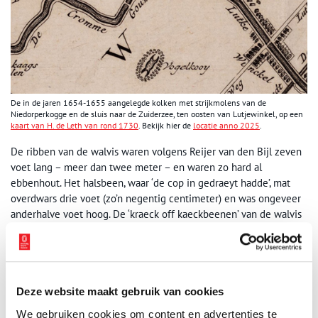
De in de jaren 1654-1655 aangelegde kolken met strijkmolens van de
Niedorperkogge en de sluis naar de Zuiderzee, ten oosten van Lutjewinkel, op een
kaart van H. de Leth van rond 1730
. Bekijk hier de
locatie anno 2025
.
De ribben van de walvis waren volgens Reijer van den Bijl zeven
voet lang – meer dan twee meter – en waren zo hard al
ebbenhout. Het halsbeen, waar ‘de cop in gedraeyt hadde’, mat
overdwars drie voet (zo’n negentig centimeter) en was ongeveer
anderhalve voet hoog. De ‘kraeck off kaeckbeenen’ van de walvis
lagen een eindje verderop. Misschien omdat boeren er met hun
ploegen in waren blijven haken en ze hadden meegevoerd,
oppert Reijer van den Bijl, al waren er ook andere verklaringen
denkbaar.
Deze website maakt gebruik van cookies
Ene Cornelis Jans Gorter, die in de zeventig was, herinnerde zich
We gebruiken cookies om content en advertenties te