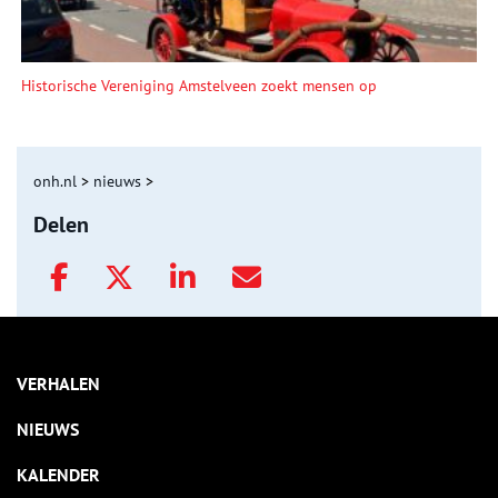
Historische Vereniging Amstelveen zoekt mensen op
onh.nl
>
nieuws
>
Delen
VERHALEN
NIEUWS
KALENDER