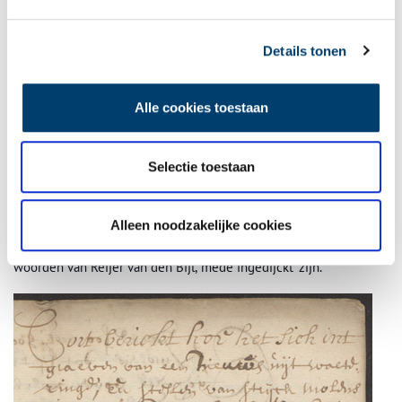
vloedgolf was gekomen toen Engeland en Frankrijk – die, zo
schrijft hij, ooit met elkaar verbonden waren – ‘van malkanderen
Details tonen
spleten’. Of anders was het misschien ten tijde van de (Bijbelse)
zondvloed gebeurd.
Alle cookies toestaan
Ook nu is niet meer te achterhalen hoe en wanneer de walvis
precies bij Lutjewinkel belandde. Was het vele duizenden jaren
geleden of misschien in de middeleeuwen, toen de zee
Selectie toestaan
regelmatig vrij spel had in de Noordkop? In ieder geval moet de
walvis er gestrand zijn, om vervolgens onder een laag
aangeslibde grond te verdwijnen. Vanaf het midden van de
Alleen noodzakelijke cookies
dertiende eeuw beschermde de Westfriese Omringdijk het land
tegen de dreiging van de zee. Daarmee moet de walvis, in de
woorden van Reijer van den Bijl, ‘mede ingedijckt’ zijn.