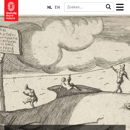
NL
EN