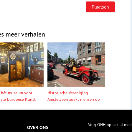
es meer verhalen
 hét museum voor
Historische Vereniging
ste Europese Kunst
Amstelveen zoekt mensen op
Volg ONH op social med
OVER ONS