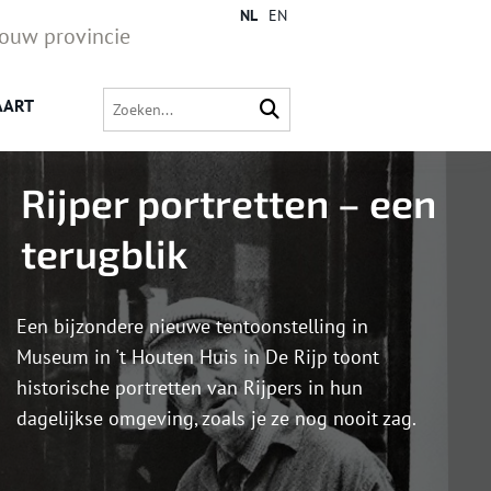
NL
EN
jouw provincie
AART
Rijper portretten – een
terugblik
Een bijzondere nieuwe tentoonstelling in
Museum in 't Houten Huis in De Rijp toont
historische portretten van Rijpers in hun
dagelijkse omgeving, zoals je ze nog nooit zag.