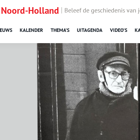
 Noord-Holland
Beleef de geschiedenis van 
IEUWS
KALENDER
THEMA’S
UITAGENDA
VIDEO’S
K