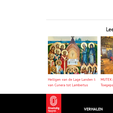
Le
Heiligen van de Lage Landen I:
MUTEK:
van Cunera tot Lambertus
Toegepa
VERHALEN