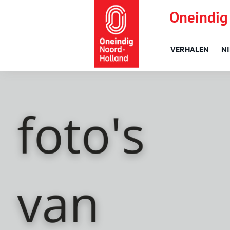
Oneindig
VERHALEN
N