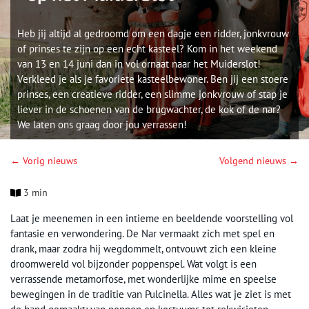
Heb jij altijd al gedroomd om een dagje een ridder, jonkvrouw
of prinses te zijn op een echt kasteel? Kom in het weekend
van 13 en 14 juni dan in vol ornaat naar het Muiderslot!
Verkleed je als je favoriete kasteelbewoner. Ben jij een stoere
prinses, een creatieve ridder, een slimme jonkvrouw of stap je
liever in de schoenen van de brugwachter, de kok of de nar?
We laten ons graag door jou verrassen!
← Vorig nieuws
Volgend nieuws →
3 min
Laat je meenemen in een intieme en beeldende voorstelling vol
fantasie en verwondering. De Nar vermaakt zich met spel en
drank, maar zodra hij wegdommelt, ontvouwt zich een kleine
droomwereld vol bijzonder poppenspel. Wat volgt is een
verrassende metamorfose, met wonderlijke mime en speelse
bewegingen in de traditie van Pulcinella. Alles wat je ziet is met