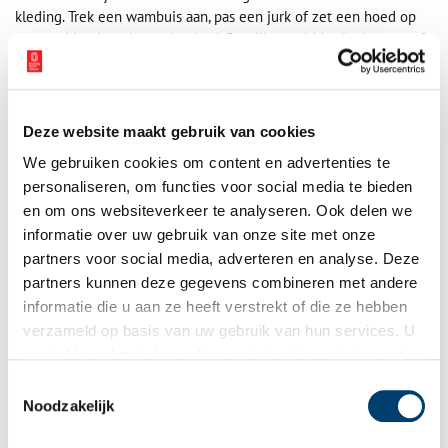
kleding. Trek een wambuis aan, pas een jurk of zet een hoed op
en speel je eigen kasteelverhaal. Ben jij een ridder, jonkvrouw of
misschien wel de nar?
Even verkleden en je zit zo midden in het leven op het
Muiderslot!
Deze website maakt gebruik van cookies
Creativiteit in het Kasteelatelier
We gebruiken cookies om content en advertenties te
Toe aan wat creatieve actie? Schuif aan in het kasteelatelier en
personaliseren, om functies voor social media te bieden
ga zelf aan de slag. Voor jong en oud is er altijd iets te maken.
en om ons websiteverkeer te analyseren. Ook delen we
Ontwerp en maak samen iets helemaal in ridderstijl.
informatie over uw gebruik van onze site met onze
partners voor social media, adverteren en analyse. Deze
Van 11.00 – 16.00 uur
partners kunnen deze gegevens combineren met andere
In het Kasteelatelier
informatie die u aan ze heeft verstrekt of die ze hebben
verzameld op basis van uw gebruik van hun services. U
Meebouwen aan het LEGO-kasteel
gaat akkoord met de cookies en het
privacystatement
als u onze website blijft gebruiken.
Het Muiderslot staat er al ruim zevenhonderd jaar. In die tijd is
Toestemmingsselectie
het kasteel vaak verbouwd, opgeknapt en uitgebreid: van militair
Noodzakelijk
fort tot luxe woonhuis en uiteindelijk het museum van nu.
Tijdens je bezoek ontdek je overal sporen van 700 jaar bouwen.