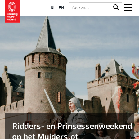
NL
EN
Ridders- en Prinsessenweekend
op het Muiderslot