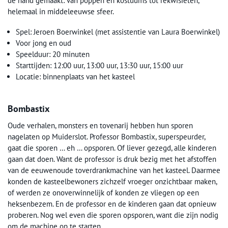
de hand gemaakt: van poppen en kostuums tot rekwisieten,
helemaal in middeleeuwse sfeer.
Spel: Jeroen Boerwinkel (met assistentie van Laura Boerwinkel)
Voor jong en oud
Speelduur: 20 minuten
Starttijden: 12:00 uur, 13:00 uur, 13:30 uur, 15:00 uur
Locatie: binnenplaats van het kasteel
Bombastix
Oude verhalen, monsters en tovenarij hebben hun sporen
nagelaten op Muiderslot. Professor Bombastix, superspeurder,
gaat die sporen … eh … opsporen. Of liever gezegd, alle kinderen
gaan dat doen. Want de professor is druk bezig met het afstoffen
van de eeuwenoude toverdrankmachine van het kasteel. Daarmee
konden de kasteelbewoners zichzelf vroeger onzichtbaar maken,
of werden ze onoverwinnelijk of konden ze vliegen op een
heksenbezem. En de professor en de kinderen gaan dat opnieuw
proberen. Nog wel even die sporen opsporen, want die zijn nodig
om de machine op te starten…