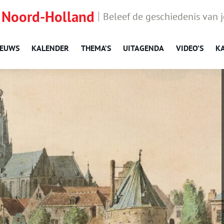
 Noord-Holland
Beleef de geschiedenis van 
IEUWS
KALENDER
THEMA’S
UITAGENDA
VIDEO’S
K