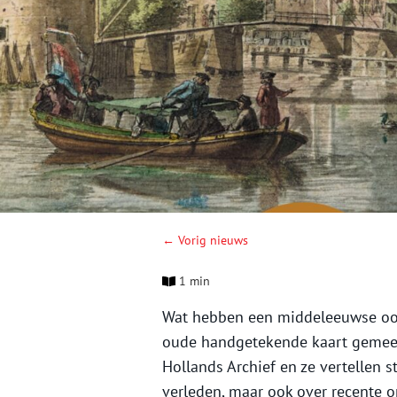
← Vorig nieuws
1 min
Wat hebben een middeleeuwse oor
oude handgetekende kaart gemeen?
Hollands Archief en ze vertellen s
verleden, maar ook over recente o