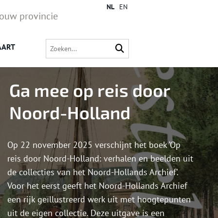
NL
EN
jouw provincie
AART
Ga mee op reis door
Noord-Holland
Op 22 november 2025 verschijnt het boek ‘Op
reis door Noord-Holland: verhalen en beelden uit
de collecties van het Noord-Hollands Archief’.
Voor het eerst geeft het Noord-Hollands Archief
een rijk geïllustreerd werk uit met hoogtepunten
uit de eigen collectie. Deze uitgave is een