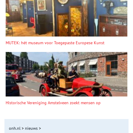
MUTEK: hét museum voor Toegepaste Europese Kunst
Historische Vereniging Amstelveen zoekt mensen op
onh.nl
>
nieuws
>