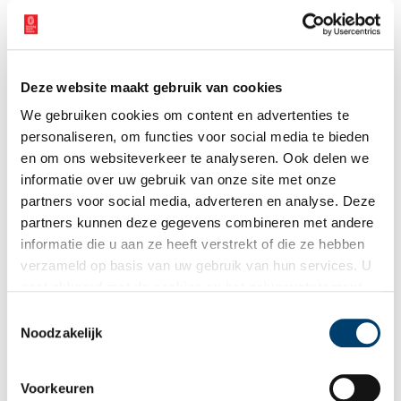
Deze website maakt gebruik van cookies
We gebruiken cookies om content en advertenties te
personaliseren, om functies voor social media te bieden
en om ons websiteverkeer te analyseren. Ook delen we
informatie over uw gebruik van onze site met onze
partners voor social media, adverteren en analyse. Deze
partners kunnen deze gegevens combineren met andere
informatie die u aan ze heeft verstrekt of die ze hebben
verzameld op basis van uw gebruik van hun services. U
gaat akkoord met de cookies en het
privacystatement
Uitreiking Erfgoedvrijwilligersprijs 2024. Foto: Erfgoedvrijwilligersprijs.
als u onze website blijft gebruiken.
Toestemmingsselectie
De winnaar van 2024
Noodzakelijk
In 2024 jaar won de werkgroep ‘Mijnverleden Staatsmijn Maurits’
in Lutterade, Geleen (nu Sittard-Geleen). De staatsmijn was ooit
Voorkeuren
de grootste en modernste steenkolenmijn van Europa en ontgon