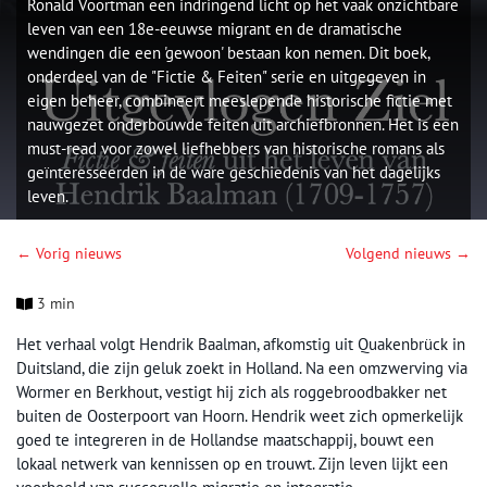
Ronald Voortman een indringend licht op het vaak onzichtbare
leven van een 18e-eeuwse migrant en de dramatische
wendingen die een 'gewoon' bestaan kon nemen. Dit boek,
onderdeel van de "Fictie & Feiten" serie en uitgegeven in
eigen beheer, combineert meeslepende historische fictie met
nauwgezet onderbouwde feiten uit archiefbronnen. Het is een
must-read voor zowel liefhebbers van historische romans als
geïnteresseerden in de ware geschiedenis van het dagelijks
leven.
← Vorig nieuws
Volgend nieuws →
3 min
Het verhaal volgt Hendrik Baalman, afkomstig uit Quakenbrück in
Duitsland, die zijn geluk zoekt in Holland. Na een omzwerving via
Wormer en Berkhout, vestigt hij zich als roggebroodbakker net
buiten de Oosterpoort van Hoorn. Hendrik weet zich opmerkelijk
goed te integreren in de Hollandse maatschappij, bouwt een
lokaal netwerk van kennissen op en trouwt. Zijn leven lijkt een