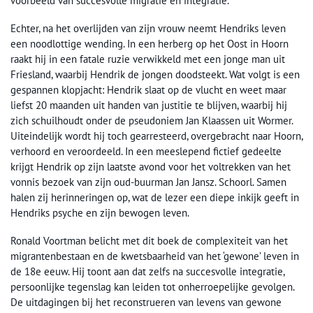
voorbeeld van succesvolle migratie en integratie.
Echter, na het overlijden van zijn vrouw neemt Hendriks leven
een noodlottige wending. In een herberg op het Oost in Hoorn
raakt hij in een fatale ruzie verwikkeld met een jonge man uit
Friesland, waarbij Hendrik de jongen doodsteekt. Wat volgt is een
gespannen klopjacht: Hendrik slaat op de vlucht en weet maar
liefst 20 maanden uit handen van justitie te blijven, waarbij hij
zich schuilhoudt onder de pseudoniem Jan Klaassen uit Wormer.
Uiteindelijk wordt hij toch gearresteerd, overgebracht naar Hoorn,
verhoord en veroordeeld. In een meeslepend fictief gedeelte
krijgt Hendrik op zijn laatste avond voor het voltrekken van het
vonnis bezoek van zijn oud-buurman Jan Jansz. Schoorl. Samen
halen zij herinneringen op, wat de lezer een diepe inkijk geeft in
Hendriks psyche en zijn bewogen leven.
Ronald Voortman belicht met dit boek de complexiteit van het
migrantenbestaan en de kwetsbaarheid van het ‘gewone’ leven in
de 18e eeuw. Hij toont aan dat zelfs na succesvolle integratie,
persoonlijke tegenslag kan leiden tot onherroepelijke gevolgen.
De uitdagingen bij het reconstrueren van levens van gewone