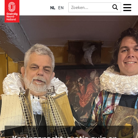
NL
EN