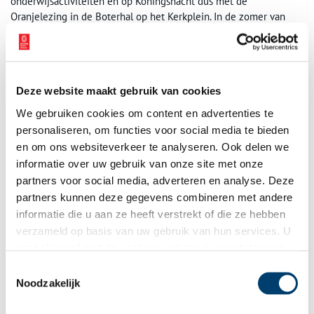
onderwijsactiviteiten en op Koningsnacht dus met de
Oranjelezing in de Boterhal op het Kerkplein. In de zomer van
2024 wordt het leeggeruimde museumgebouw aan de Roode
Steen zelfs weer even geopend voor een unieke
Rembrandt-
expositie!
Oranjelezing met quiz (gratis)
Deze website maakt gebruik van cookies
We gebruiken cookies om content en advertenties te
De Boterhal
Kerkplein 39 Hoorn
personaliseren, om functies voor social media te bieden
Start 19.30, inloop vanaf 19.00 uur.
en om ons websiteverkeer te analyseren. Ook delen we
informatie over uw gebruik van onze site met onze
Bron:
Westfries Museum
partners voor social media, adverteren en analyse. Deze
partners kunnen deze gegevens combineren met andere
Publicatiedatum: 21/04/2024
informatie die u aan ze heeft verstrekt of die ze hebben
verzameld op basis van uw gebruik van hun services. U
gaat akkoord met de cookies en het
privacystatement
als u onze website blijft gebruiken.
Toestemmingsselectie
Ontvang de nieuwsbrief
Noodzakelijk
Wilt u op de hoogte blijven van de mooiste verhalen en het