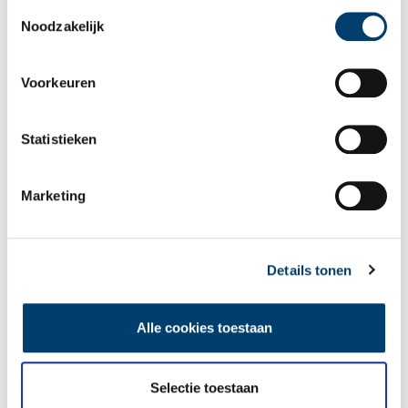
als u onze website blijft gebruiken.
Toestemmingsselectie
Noodzakelijk
Voorkeuren
Statistieken
Marketing
Details tonen
Kerstspeurtocht. Foto: Kasteel Radboud.
Kijk voor de openingsdagen tijdens de Kerstvakantie op
kasteelradboud.nl/openingstijden
.
Alle cookies toestaan
Bron:
Kasteel Radboud
Selectie toestaan
Publicatiedatum: 13/12/2025