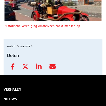
Historische Vereniging Amstelveen zoekt mensen op
onh.nl
>
nieuws
>
Delen
VERHALEN
NIEUWS