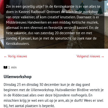
Zin in een gezellig uitje? In de Kerstvakantie is er van alles te
doen in Kasteel Radboud! Ontmoet de uilen in de workshop
van onze valkenier, of kom creatief knutselen. Daarnaast is er
Middeleeuws Handwerken en een middag Keltische muziek,
allemaal in een sfeervol en feestelijk versierd kasteel. En: de
hele vakantie, dus van zaterdag 20 december tot en met
zondag 4 januari, kun je met de speurtocht op zoek naar de
Kerstkabouters.
← Vorig nieuws
Volgend nieuws →
1 min
Uilenworkshop
Dinsdag 23 en dinsdag 30 december kun je de dag goed
beginnen met de Uilenworkshop. Huisvalkenier Birdlive vertelt je
in de Ridderzaal alles over deze bijzondere roofvogels. En
misschien krijg je wel een uil op je arm, als je durft! Wees er snel
bij, het aantal plaatsen is beperkt.