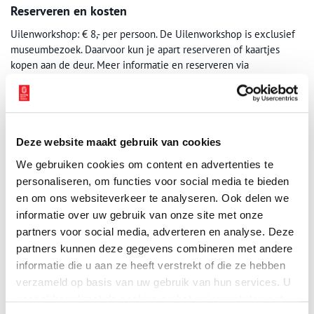
Reserveren en kosten
Uilenworkshop: € 8,- per persoon. De Uilenworkshop is exclusief
museumbezoek. Daarvoor kun je apart reserveren of kaartjes
kopen aan de deur. Meer informatie en reserveren via
kasteelradboud.nl/activiteiten
.
Winterknutselen, Middeleeuws Handwerken, Eve’s Wood en de
Kerstspeurtocht zijn inbegrepen bij het museumbezoek. Zeker
weten dat je naar binnen kunt? Boek dan je museumtickets
Deze website maakt gebruik van cookies
vooraf via
www.kasteelradboud.nl
. Prijzen: vanaf 13 jaar € 9,50 per
We gebruiken cookies om content en advertenties te
persoon, kinderen van 5 t/m 12 jaar € 6,50 per kind. Kinderen t/m
personaliseren, om functies voor social media te bieden
4 jaar mogen gratis naar binnen. Heb je een Museumkaart of
en om ons websiteverkeer te analyseren. Ook delen we
Vriendenloterij VIP kaart? Ook dan is de toegang gratis.
informatie over uw gebruik van onze site met onze
partners voor social media, adverteren en analyse. Deze
partners kunnen deze gegevens combineren met andere
informatie die u aan ze heeft verstrekt of die ze hebben
verzameld op basis van uw gebruik van hun services. U
gaat akkoord met de cookies en het
privacystatement