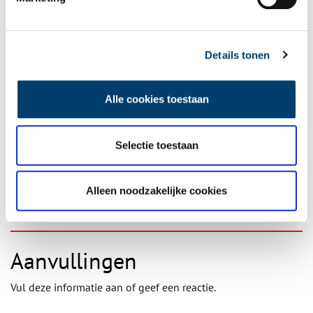
Publicatiedatum: 12/12/2025
Details tonen
Ontvang de nieuwsbrief
Alle cookies toestaan
Wilt u op de hoogte blijven van de mooiste verhalen en het
laatste erfgoednieuws? Schrijf u dan nu in voor onze
wekelijkse nieuwsbrief!
Selectie toestaan
Alleen noodzakelijke cookies
Bij inschrijving gaat u akkoord met ons
privacybeleid
.
Aanvullingen
Vul deze informatie aan of geef een reactie.