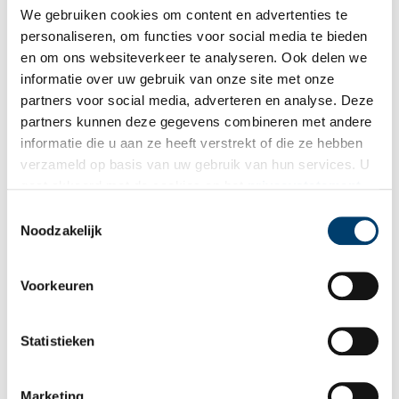
We gebruiken cookies om content en advertenties te
personaliseren, om functies voor social media te bieden
en om ons websiteverkeer te analyseren. Ook delen we
informatie over uw gebruik van onze site met onze
partners voor social media, adverteren en analyse. Deze
partners kunnen deze gegevens combineren met andere
informatie die u aan ze heeft verstrekt of die ze hebben
verzameld op basis van uw gebruik van hun services. U
gaat akkoord met de cookies en het
privacystatement
als u onze website blijft gebruiken.
Toestemmingsselectie
Noodzakelijk
Voorkeuren
Verwey Museum Haarlem | Bloomberg Connects
Statistieken
Bron:
Verwey Museum Haarlem
Marketing