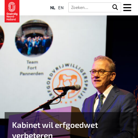
NL
EN
Kabinet wil erfgoedwet
verbeteren