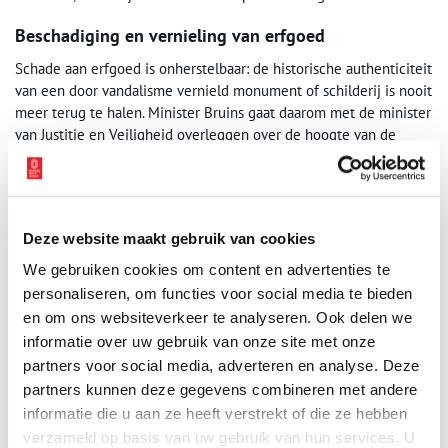
Beschadiging en vernieling van erfgoed
Schade aan erfgoed is onherstelbaar: de historische authenticiteit
van een door vandalisme vernield monument of schilderij is nooit
meer terug te halen. Minister Bruins gaat daarom met de minister
van Justitie en Veiligheid overleggen over de hoogte van de
strafmaat die er staat op overtredingen en misdrijven waarbij
erfgoed het slachtoffer is. De minister wil bekijken of de
bestaande straffen voldoende afschrikken.
Deze website maakt gebruik van cookies
Aanpassing van de Erfgoedwet
We gebruiken cookies om content en advertenties te
De huidige Erfgoedwet, die in 2016 werd ingevoerd, biedt een
personaliseren, om functies voor social media te bieden
stevig juridisch kader voor het behoud van erfgoed. Uit recente
evaluaties en adviezen, onder andere van de Rijksdienst voor het
en om ons websiteverkeer te analyseren. Ook delen we
Cultureel Erfgoed, is echter gebleken dat verbeteringen nodig
informatie over uw gebruik van onze site met onze
zijn om in te spelen op nieuwe ontwikkelingen. De verbetering
partners voor social media, adverteren en analyse. Deze
van de Erfgoedwet gaat in nauwe samenwerking met
partners kunnen deze gegevens combineren met andere
erfgoedorganisaties, gemeenten, vrijwilligers en andere
informatie die u aan ze heeft verstrekt of die ze hebben
betrokkenen.
verzameld op basis van uw gebruik van hun services. U