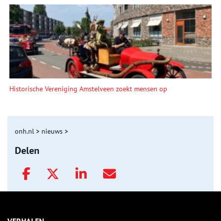
Historische Vereniging Amstelveen zoekt mensen op
onh.nl
>
nieuws
>
Delen