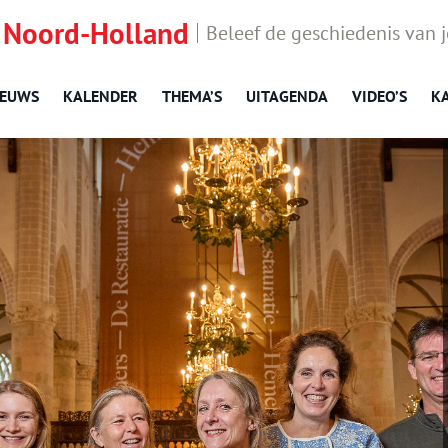
 Noord-Holland
Beleef de geschiedenis van 
IEUWS
KALENDER
THEMA’S
UITAGENDA
VIDEO’S
K