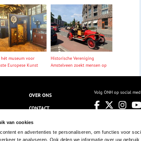
 hét museum voor
Historische Vereniging
ste Europese Kunst
Amstelveen zoekt mensen op
Volg ONH op social med
OVER ONS
CONTACT
NIEUWSBRIEF
ik van cookies
ontent en advertenties te personaliseren, om functies voor soci
DISCLAIMER
erkeer te analyseren. Ook delen we informatie over uw gebruik