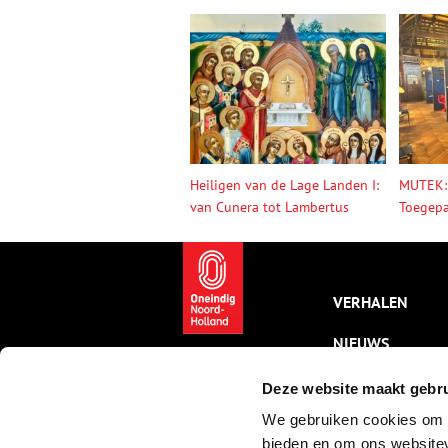
Heiligen van de Lage Landen I:
MUTEK:
van Cunera tot Lambertus
Toegepa
VERHALEN
NIEUWS
KALENDER
Deze website maakt gebru
We gebruiken cookies om c
THEMA’S
bieden en om ons websitev