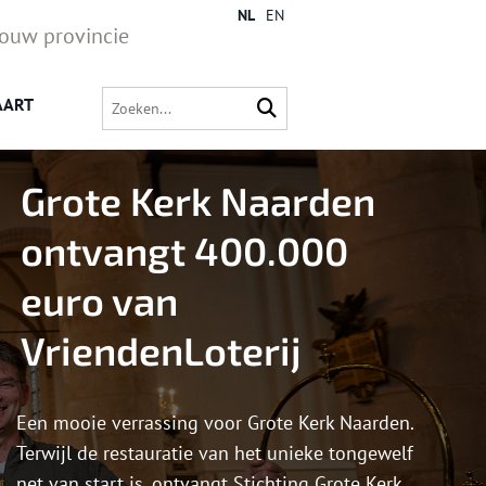
NL
EN
jouw provincie
AART
Grote Kerk Naarden
ontvangt 400.000
euro van
VriendenLoterij
Een mooie verrassing voor Grote Kerk Naarden.
Terwijl de restauratie van het unieke tongewelf
net van start is, ontvangt Stichting Grote Kerk