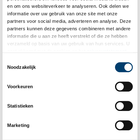
en om ons websiteverkeer te analyseren. Ook delen we
informatie over uw gebruik van onze site met onze
partners voor social media, adverteren en analyse. Deze
partners kunnen deze gegevens combineren met andere
informatie die u aan ze heeft verstrekt of die ze hebben
verzameld op basis van uw gebruik van hun services. U
gaat akkoord met de cookies en het
privacystatement
als u onze website blijft gebruiken.
Toestemmingsselectie
Tuinvrijwilligers aan het werk in de kasteeltuinen. Foto: Guillaume Groen.
Noodzakelijk
Met deze verwerving versterkt het Rijksmuseum Muiderslot niet
alleen zijn collectie, maar ook de relatie tussen historische kennis
Voorkeuren
en hedendaagse praktijk in de kasteeltuinen.
Bron:
Rijksmuseum Muiderslot
Statistieken
Publicatiedatum: 04/02/2026
Marketing