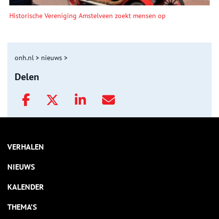
Historische Vereniging Amstelveen zoekt mensen op
onh.nl
>
nieuws
>
Delen
VERHALEN
NIEUWS
KALENDER
THEMA’S