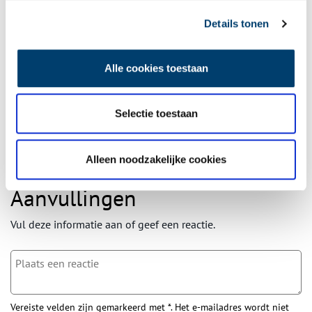
Ontvang de nieuwsbrief
Details tonen
Wilt u op de hoogte blijven van de mooiste verhalen en het
laatste erfgoednieuws? Schrijf u dan nu in voor onze
Alle cookies toestaan
wekelijkse nieuwsbrief!
Selectie toestaan
Bij inschrijving gaat u akkoord met ons
privacybeleid
.
Alleen noodzakelijke cookies
Aanvullingen
Vul deze informatie aan of geef een reactie.
Vereiste velden zijn gemarkeerd met *. Het e-mailadres wordt niet