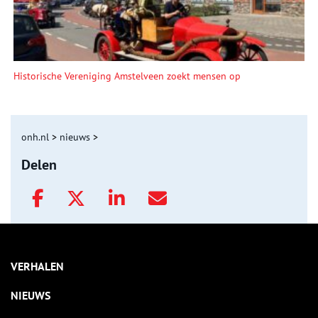
Historische Vereniging Amstelveen zoekt mensen op
onh.nl
>
nieuws
>
Delen
VERHALEN
NIEUWS