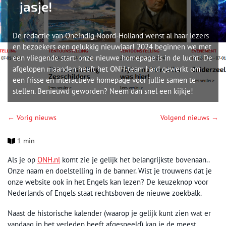
jasje!
De redactie van Oneindig Noord-Holland wenst al haar lezers
en bezoekers een gelukkig nieuwjaar! 2024 beginnen we met
een vliegende start: onze nieuwe homepage is in de lucht! De
afgelopen maanden heeft het ONH-team hard gewerkt om
een frisse en interactieve homepage voor jullie samen te
stellen. Benieuwd geworden? Neem dan snel een kijkje!
← Vorig nieuws
Volgend nieuws →
1 min
Als je op
ONH.nl
komt zie je gelijk het belangrijkste bovenaan..
Onze naam en doelstelling in de banner. Wist je trouwens dat je
onze website ook in het Engels kan lezen? De keuzeknop voor
Nederlands of Engels staat rechtsboven de nieuwe zoekbalk.
Naast de historische kalender (waarop je gelijk kunt zien wat er
vandaag in het verleden heeft afgespeeld) kan je de meest