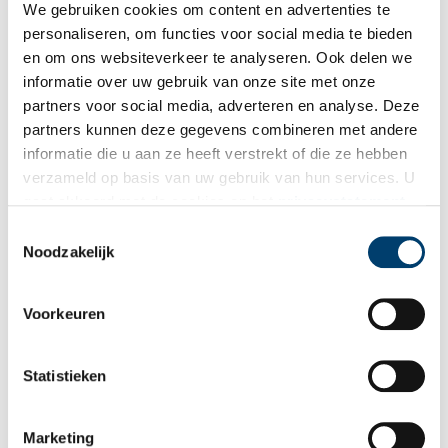
We gebruiken cookies om content en advertenties te
personaliseren, om functies voor social media te bieden
en om ons websiteverkeer te analyseren. Ook delen we
informatie over uw gebruik van onze site met onze
Ontvang de nieuwsbrief
partners voor social media, adverteren en analyse. Deze
partners kunnen deze gegevens combineren met andere
Wilt u op de hoogte blijven van de mooiste verhalen en het
informatie die u aan ze heeft verstrekt of die ze hebben
laatste erfgoednieuws? Schrijf u dan nu in voor onze
verzameld op basis van uw gebruik van hun services. U
wekelijkse nieuwsbrief!
gaat akkoord met de cookies en het
privacystatement
als u onze website blijft gebruiken.
Toestemmingsselectie
Noodzakelijk
Bij inschrijving gaat u akkoord met ons
privacybeleid
.
Voorkeuren
Aanvullingen
Statistieken
Vul deze informatie aan of geef een reactie.
Marketing