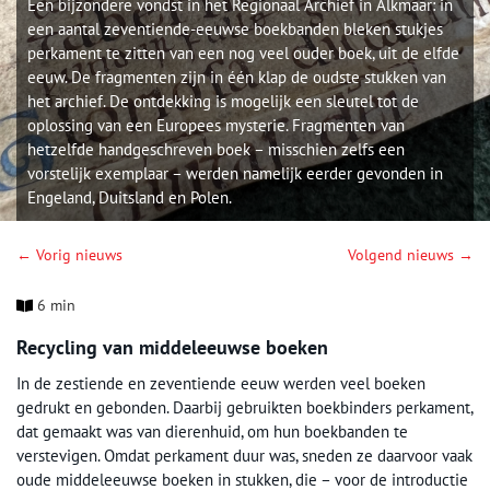
Een bijzondere vondst in het Regionaal Archief in Alkmaar: in
een aantal zeventiende-eeuwse boekbanden bleken stukjes
perkament te zitten van een nog veel ouder boek, uit de elfde
eeuw. De fragmenten zijn in één klap de oudste stukken van
het archief. De ontdekking is mogelijk een sleutel tot de
oplossing van een Europees mysterie. Fragmenten van
hetzelfde handgeschreven boek – misschien zelfs een
vorstelijk exemplaar – werden namelijk eerder gevonden in
Engeland, Duitsland en Polen.
← Vorig nieuws
Volgend nieuws →
6 min
Recycling van middeleeuwse boeken
In de zestiende en zeventiende eeuw werden veel boeken
gedrukt en gebonden. Daarbij gebruikten boekbinders perkament,
dat gemaakt was van dierenhuid, om hun boekbanden te
verstevigen. Omdat perkament duur was, sneden ze daarvoor vaak
oude middeleeuwse boeken in stukken, die – voor de introductie