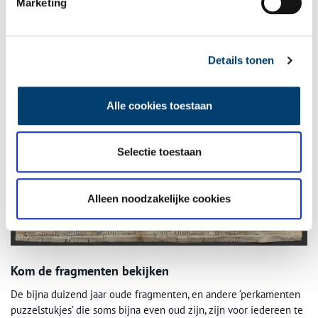
Marketing
bibliotheek, maar andere, overbodige boeken werden verkocht.
Een psalterium met onbegrijpelijke glossen zal wel tot de laatste
categorie hebben behoord. Kwam het psalterium zo uiteindelijk
terecht bij een Leidse boekbinder? Het zou zomaar kunnen.
Details tonen
Misschien was het psalterium waarvan fragmenten in de
Alkmaarse boekbanden zijn gevonden dus een vorstelijk
exemplaar!
Alle cookies toestaan
Selectie toestaan
Alleen noodzakelijke cookies
Kom de fragmenten bekijken
De bijna duizend jaar oude fragmenten, en andere ‘perkamenten
puzzelstukjes’ die soms bijna even oud zijn, zijn voor iedereen te