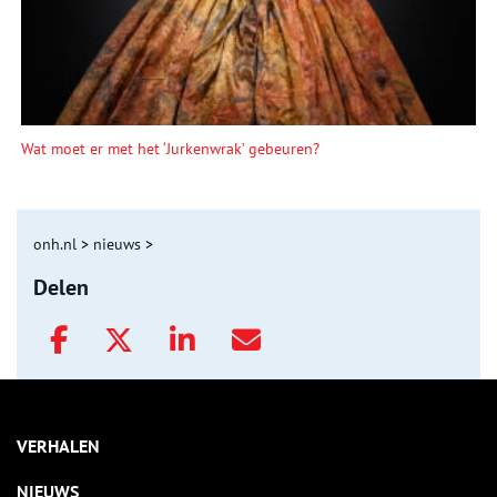
Wat moet er met het ‘Jurkenwrak’ gebeuren?
onh.nl
>
nieuws
>
Delen
VERHALEN
NIEUWS