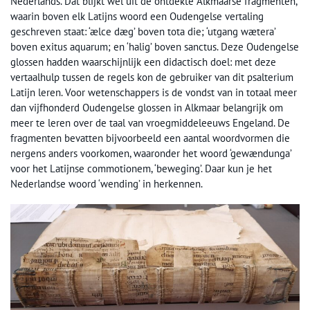
Nederlands. Dat blijkt wel uit de ontdekte Alkmaarse fragmenten,
waarin boven elk Latijns woord een Oudengelse vertaling
geschreven staat: ‘ælce dæg’ boven tota die; ‘utgang wætera’
boven exitus aquarum; en ‘halig’ boven sanctus. Deze Oudengelse
glossen hadden waarschijnlijk een didactisch doel: met deze
vertaalhulp tussen de regels kon de gebruiker van dit psalterium
Latijn leren. Voor wetenschappers is de vondst van in totaal meer
dan vijfhonderd Oudengelse glossen in Alkmaar belangrijk om
meer te leren over de taal van vroegmiddeleeuws Engeland. De
fragmenten bevatten bijvoorbeeld een aantal woordvormen die
nergens anders voorkomen, waaronder het woord ‘gewændunga’
voor het Latijnse commotionem, ‘beweging’. Daar kun je het
Nederlandse woord ‘wending’ in herkennen.