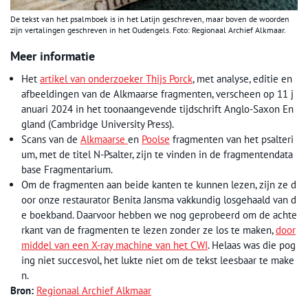
De tekst van het psalmboek is in het Latijn geschreven, maar boven de woorden
zijn vertalingen geschreven in het Oudengels. Foto: Regionaal Archief Alkmaar.
Meer informatie
Het
artikel van onderzoeker Thijs Porck
, met analyse, editie en
afbeeldingen van de Alkmaarse fragmenten, verscheen op 11 j
anuari 2024 in het toonaangevende tijdschrift Anglo-Saxon En
gland (Cambridge University Press).
Scans van de
Alkmaarse
en
Poolse
fragmenten van het psalteri
um, met de titel N-Psalter, zijn te vinden in de fragmentendata
base Fragmentarium.
Om de fragmenten aan beide kanten te kunnen lezen, zijn ze d
oor onze restaurator Benita Jansma vakkundig losgehaald van d
e boekband. Daarvoor hebben we nog geprobeerd om de achte
rkant van de fragmenten te lezen zonder ze los te maken,
door
middel van een X-ray machine van het CWI
. Helaas was die pog
ing niet succesvol, het lukte niet om de tekst leesbaar te make
n.
Bron:
Regionaal Archief Alkmaar