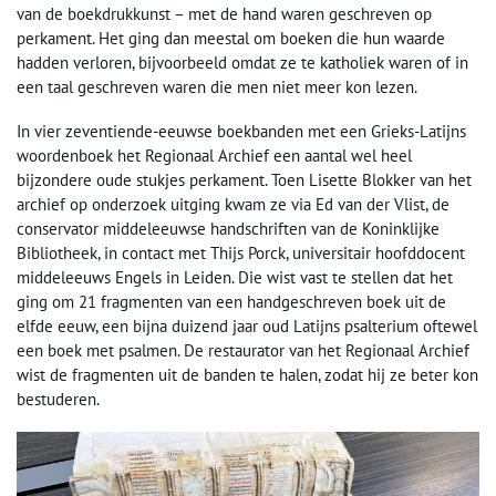
van de boekdrukkunst – met de hand waren geschreven op
perkament. Het ging dan meestal om boeken die hun waarde
hadden verloren, bijvoorbeeld omdat ze te katholiek waren of in
een taal geschreven waren die men niet meer kon lezen.
In vier zeventiende-eeuwse boekbanden met een Grieks-Latijns
woordenboek het Regionaal Archief een aantal wel heel
bijzondere oude stukjes perkament. Toen Lisette Blokker van het
archief op onderzoek uitging kwam ze via Ed van der Vlist, de
conservator middeleeuwse handschriften van de Koninklijke
Bibliotheek, in contact met Thijs Porck, universitair hoofddocent
middeleeuws Engels in Leiden. Die wist vast te stellen dat het
ging om 21 fragmenten van een handgeschreven boek uit de
elfde eeuw, een bijna duizend jaar oud Latijns psalterium oftewel
een boek met psalmen. De restaurator van het Regionaal Archief
wist de fragmenten uit de banden te halen, zodat hij ze beter kon
bestuderen.