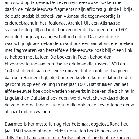
antwoord op te geven. De zeventiende-eeuwse boeken met
daarin de middeleeuwse fragmenten zijn afkomstig uit de Librije,
de oude stadsbibliotheek van Alkmaar die tegenwoordig is
ondergebracht in het Regionaal Archief. Uit een Alkmaarse
stadsrekening blijkt dat de boeken met de fragmenten in 1601
voor de Librije zijn aangeschaft in Leiden. Daar werden ze
waarschijnlijk ook gebonden, want ook een aantal andere boeken
met fragmenten van hetzelfde elfde-eeuwse boek blijkt een link
te hebben met Leiden. De boeken in Polen behoorden
bijvoorbeeld toe aan een Poolse edelman die tussen 1600 en
1602 studeerde aan de Leidse universiteit en ook het fragment
dat nu in Haarlem ligt, blijkt uit een boek te komen dat in Leiden
gekocht is, op een veiling in het jaar 1601. Dat stukken van het
elfde-eeuwse boek ook werden verwerkt in boeken die zich nu in
Engeland en Duitsland bevinden, wordt wellicht verklaard door
de vele internationale studenten die ook in de zeventiende eeuw
al naar Leiden kwamen.
Daarmee is het mysterie nog niet helemaal opgelost. Rond het
jaar 1600 waren binnen Leiden tientallen boekbinders actief.
Thijs Porck is nu samen met Poolse collega’s bezig uit te zoeken