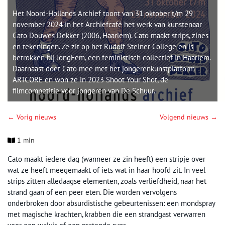
Het Noord-Hollands Archief toont van 31 oktober t/m 29
november 2024 in het Archiefcafé het werk van kunstenaar
Cato Douwes Dekker (2006, Haarlem). Cato maakt strips, zines
en tekeningen. Ze zit op het Rudolf Steiner College en is
betrokken bij JongFem, een feministisch collectief in Haarlem.
Daarnaast doet Cato mee met het jongerenkunstplatform
ARTCORE en won ze in 2023 Shoot Your Shot, de
filmcompetitie voor jongeren van De Schuur.
← Vorig nieuws
Volgend nieuws →
1 min
Cato maakt iedere dag (wanneer ze zin heeft) een stripje over
wat ze heeft meegemaakt of iets wat in haar hoofd zit. In veel
strips zitten alledaagse elementen, zoals verliefdheid, naar het
strand gaan of een peer eten. Die worden vervolgens
onderbroken door absurdistische gebeurtenissen: een mondspray
met magische krachten, krabben die een strandgast verwarren