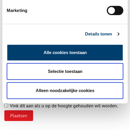
Aanvullingen
Marketing
Vul deze informatie aan of geef een reactie.
Details tonen
Vereiste velden zijn gemarkeerd met *. Het e-mailadres wordt niet
Alle cookies toestaan
gepubliceerd.
Naam
*
Selectie toestaan
E-mail
*
Alleen noodzakelijke cookies
Vink dit aan als u op de hoogte gehouden wil worden.