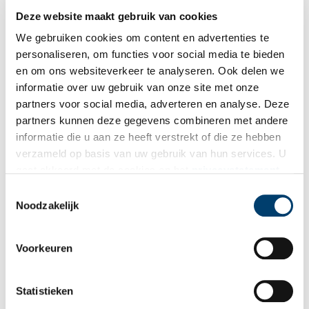
Deze website maakt gebruik van cookies
Bron:
Noord-Hollands Archief
We gebruiken cookies om content en advertenties te
Publicatiedatum: 03/11/2024
personaliseren, om functies voor social media te bieden
en om ons websiteverkeer te analyseren. Ook delen we
informatie over uw gebruik van onze site met onze
partners voor social media, adverteren en analyse. Deze
partners kunnen deze gegevens combineren met andere
Ontvang de nieuwsbrief
informatie die u aan ze heeft verstrekt of die ze hebben
verzameld op basis van uw gebruik van hun services. U
Wilt u op de hoogte blijven van de mooiste verhalen en het
gaat akkoord met de cookies en het
privacystatement
laatste erfgoednieuws? Schrijf u dan nu in voor onze
als u onze website blijft gebruiken.
Toestemmingsselectie
wekelijkse nieuwsbrief!
Noodzakelijk
Voorkeuren
Bij inschrijving gaat u akkoord met ons
privacybeleid
.
Statistieken