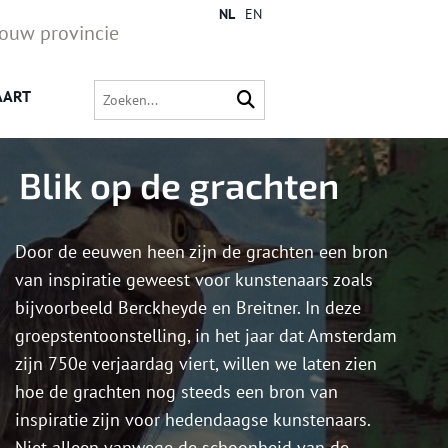
NL
EN
jouw provincie
AART
Blik op de grachten
Door de eeuwen heen zijn de grachten een bron
van inspiratie geweest voor kunstenaars zoals
bijvoorbeeld Berckheyde en Breitner. In deze
groepstentoonstelling, in het jaar dat Amsterdam
zijn 750e verjaardag viert, willen we laten zien
hoe de grachten nog steeds een bron van
inspiratie zijn voor hedendaagse kunstenaars.
Niet alleen vanwege de schoonheid van de