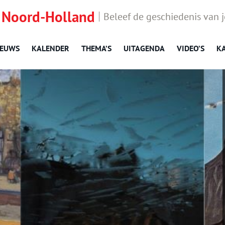
 Noord-Holland
Beleef de geschiedenis van 
IEUWS
KALENDER
THEMA’S
UITAGENDA
VIDEO’S
K