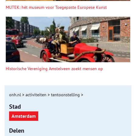
MUTEK: hét museum voor Toegepaste Europese Kunst
Historische Vereniging Amstelveen zoekt mensen op
onh.nl
>
activiteiten
>
tentoonstelling
>
Stad
Amsterdam
Delen