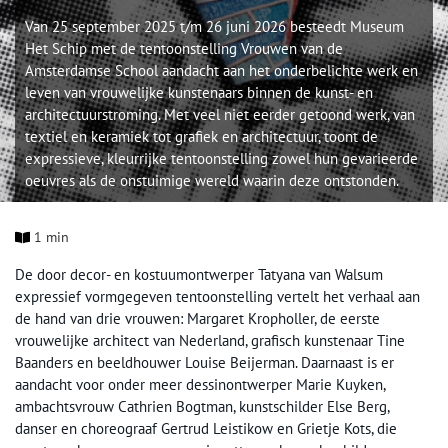
Van 25 september 2025 t/m 26 juni 2026 besteedt Museum
Het Schip met de tentoonstelling Vrouwen van de
Amsterdamse School aandacht aan het onderbelichte werk en
leven van vrouwelijke kunstenaars binnen de kunst- en
architectuurstroming. Met veel niet eerder getoond werk, van
textiel en keramiek tot grafiek en architectuur, toont de
expressieve, kleurrijke tentoonstelling zowel hun gevarieerde
oeuvres als de onstuimige wereld waarin deze ontstonden.
1 min
De door decor- en kostuumontwerper Tatyana van Walsum
expressief vormgegeven tentoonstelling vertelt het verhaal aan
de hand van drie vrouwen: Margaret Kropholler, de eerste
vrouwelijke architect van Nederland, grafisch kunstenaar Tine
Baanders en beeldhouwer Louise Beijerman. Daarnaast is er
aandacht voor onder meer dessinontwerper Marie Kuyken,
ambachtsvrouw Cathrien Bogtman, kunstschilder Else Berg,
danser en choreograaf Gertrud Leistikow en Grietje Kots, die