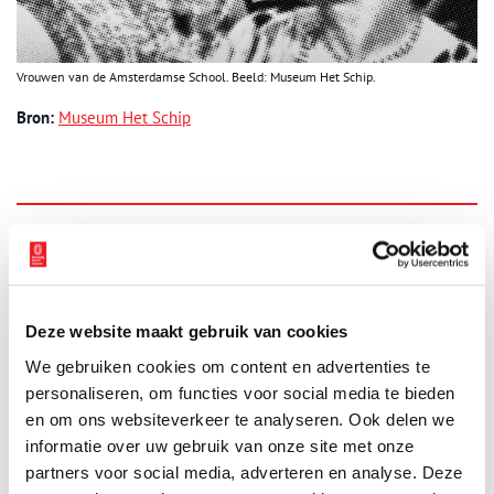
Vrouwen van de Amsterdamse School. Beeld: Museum Het Schip.
Bron:
Museum Het Schip
Ontvang de nieuwsbrief
Wilt u op de hoogte blijven van de mooiste verhalen en het
laatste erfgoednieuws? Schrijf u dan nu in voor onze
Deze website maakt gebruik van cookies
wekelijkse nieuwsbrief!
We gebruiken cookies om content en advertenties te
personaliseren, om functies voor social media te bieden
en om ons websiteverkeer te analyseren. Ook delen we
Bij inschrijving gaat u akkoord met ons
privacybeleid
.
informatie over uw gebruik van onze site met onze
partners voor social media, adverteren en analyse. Deze