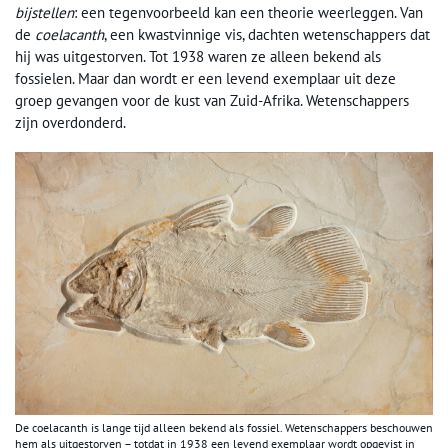
bijstellen
: een tegenvoorbeeld kan een theorie weerleggen. Van
de
coelacanth
, een kwastvinnige vis, dachten wetenschappers dat
hij was uitgestorven. Tot 1938 waren ze alleen bekend als
fossielen. Maar dan wordt er een levend exemplaar uit deze
groep gevangen voor de kust van Zuid-Afrika. Wetenschappers
zijn overdonderd.
De coelacanth is lange tijd alleen bekend als fossiel. Wetenschappers beschouwen
hem als uitgestorven – totdat in 1938 een levend exemplaar wordt opgevist in