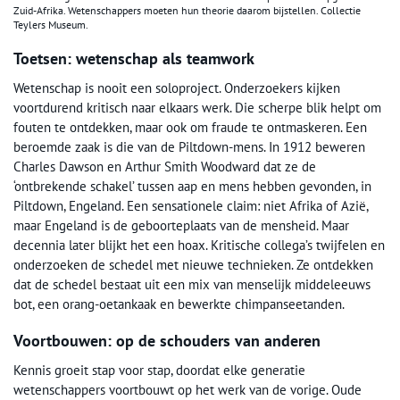
Zuid-Afrika. Wetenschappers moeten hun theorie daarom bijstellen. Collectie
Teylers Museum.
Toetsen: wetenschap als teamwork
Wetenschap is nooit een soloproject. Onderzoekers kijken
voortdurend kritisch naar elkaars werk. Die scherpe blik helpt om
fouten te ontdekken, maar ook om fraude te ontmaskeren. Een
beroemde zaak is die van de Piltdown-mens. In 1912 beweren
Charles Dawson en Arthur Smith Woodward dat ze de
‘ontbrekende schakel’ tussen aap en mens hebben gevonden, in
Piltdown, Engeland. Een sensationele claim: niet Afrika of Azië,
maar Engeland is de geboorteplaats van de mensheid. Maar
decennia later blijkt het een hoax. Kritische collega’s twijfelen en
onderzoeken de schedel met nieuwe technieken. Ze ontdekken
dat de schedel bestaat uit een mix van menselijk middeleeuws
bot, een orang-oetankaak en bewerkte chimpanseetanden.
Voortbouwen: op de schouders van anderen
Kennis groeit stap voor stap, doordat elke generatie
wetenschappers voortbouwt op het werk van de vorige. Oude