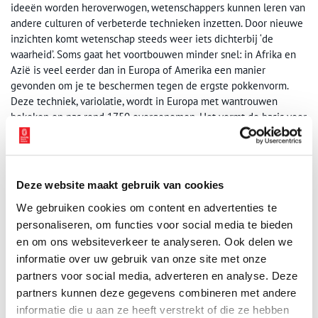
ideeën worden heroverwogen, wetenschappers kunnen leren van
andere culturen of verbeterde technieken inzetten. Door nieuwe
inzichten komt wetenschap steeds weer iets dichterbij ‘de
waarheid’. Soms gaat het voortbouwen minder snel: in Afrika en
Azië is veel eerder dan in Europa of Amerika een manier
gevonden om je te beschermen tegen de ergste pokkenvorm.
Deze techniek, variolatie, wordt in Europa met wantrouwen
bekeken en pas rond 1750 overgenomen. Het vormt de basis voor
de ontwikkeling van vaccinatie. Dankzij het voortbouwen is een
ziekte als pokken inmiddels volledig uitgeroeid.
Verrassende voorbeelden
Deze website maakt gebruik van cookies
Bewijzen, Herhalen, Bijstellen, Toetsen, Voortbouwen: deze
We gebruiken cookies om content en advertenties te
basisprincipes vormen het fundament waarop elk
personaliseren, om functies voor social media te bieden
wetenschappelijk onderzoek rust. Boeken, modellen, video’s,
en om ons websiteverkeer te analyseren. Ook delen we
instrumenten die onderzoek doen naar telepathie of naar de
informatie over uw gebruik van onze site met onze
stand van de planeten: de principes worden uitgelegd aan de
partners voor social media, adverteren en analyse. Deze
hand van verrassende bruiklenen uit binnen- en buitenland en
partners kunnen deze gegevens combineren met andere
kleurrijke voorbeelden uit de collectie van Teylers Museum.
Onderzoek de principes ook zelf: test of jij sterker bent dan de
informatie die u aan ze heeft verstrekt of die ze hebben