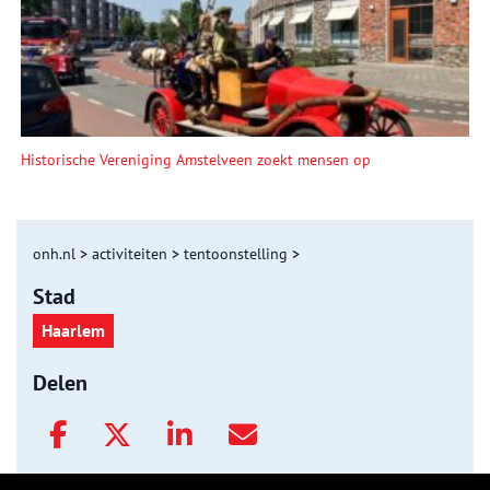
Historische Vereniging Amstelveen zoekt mensen op
onh.nl
>
activiteiten
>
tentoonstelling
>
Stad
Haarlem
Delen